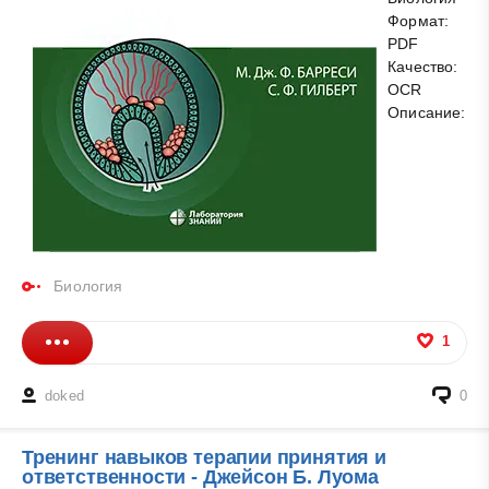
Формат:
PDF
Качество:
OCR
Описание:
Биология
1
doked
0
Тренинг навыков терапии принятия и
ответственности - Джейсон Б. Луома