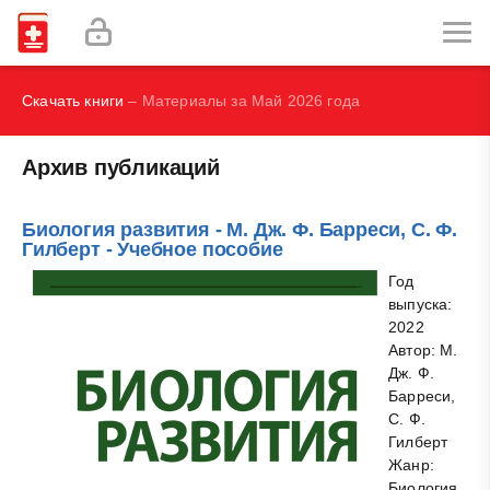
Д., Жулев Е. Н.
Социальная психология - Дэвид Дж. Майерс
Скачать книги
– Материалы за Май 2026 года
Архив публикаций
Биология развития - М. Дж. Ф. Барреси, С. Ф.
Гилберт - Учебное пособие
Год
выпуска:
2022
Автор: М.
Дж. Ф.
Барреси,
С. Ф.
Гилберт
Жанр:
Биология