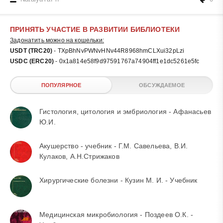
ПРИНЯТЬ УЧАСТИЕ В РАЗВИТИИ БИБЛИОТЕКИ
Задонатить можно на кошельки:
USDT (TRC20)
- TXpBhNvPWNvHNv44R8968hmCLXui32pLzi
USDC (ERC20)
- 0x1a814e58f9d97591767a74904ff1e1dc5261e5fc
ПОПУЛЯРНОЕ
ОБСУЖДАЕМОЕ
Гистология, цитология и эмбриология - Афанасьев
Ю.И.
Акушерство - учебник - Г.М. Савельева, В.И.
Кулаков, А.Н.Стрижаков
Хирургические болезни - Кузин М. И. - Учебник
Медицинская микробиология - Поздеев О.К. -