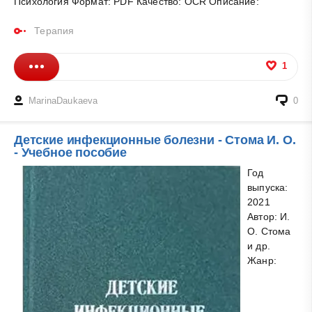
Психология Формат: PDF Качество: OCR Описание:
Терапия
1
MarinaDaukaeva
0
Детские инфекционные болезни - Стома И. О.
- Учебное пособие
Год
выпуска:
2021
Автор: И.
О. Стома
и др.
Жанр: