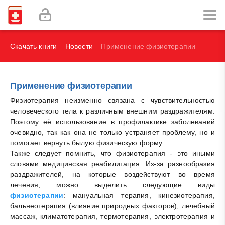
И.В., Брегель Л.В., Субботин В.М.
Фокин В. А.
Скачать книги
–
Новости
– Применение физиотерапии
Применение физиотерапии
Физиотерапия неизменно связана с чувствительностью
человеческого тела к различным внешним раздражителям.
Поэтому её использование в профилактике заболеваний
очевидно, так как она не только устраняет проблему, но и
помогает вернуть былую физическую форму.
Также следует помнить, что физиотерапия - это иными
словами медицинская реабилитация. Из-за разнообразия
раздражителей, на которые воздействуют во время
лечения, можно выделить следующие виды
физиотерапии
: мануальная терапия, кинезиотерапия,
бальнеотерапия (влияние природных факторов), лечебный
массаж, климатотерапия, термотерапия, электротерапия и