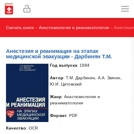
И.В., Брегель Л.В., Субботин В.М.
Фокин В. А.
Скачать книги
–
Анестезиология и реаниматология
– Анестезия
Анестезия и реанимация на этапах
медицинской эвакуации - Дарбинян Т.М.
Год выпуска
: 1984
Автор
: Т.М. Дарбинян, А.А. Звягин,
Ю.И. Цитовский
Жанр
: Анастезиология и
реаниматология
Формат
: PDF
Качество
: OCR