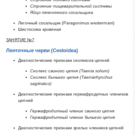
Строение пищеварительной системы
Яйцо печеночного сосальщика
Легочный сосальщик (Paragonimus westermani)
Шистосома кровяная
ЗАНЯТИЕ №7
Ленточные черви (Cestoidea)
Диагностические признаки сколексов цепней
Сколекс свиного цепня (Taenia solium)
Сколекс бычьего цепня (Taeniarhynchus
sagiinatus)
Диагностические признаки гермафродитных члеников
цепней
Гермафродитный членик свиного цепня
Гермафродитный членик бычьего цепня
Диагностические признаки зрелых члеников цепней