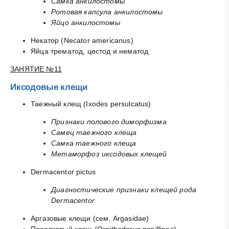
Самка анкилостомы
Ротовая капсула анкилостомы
Яйцо анкилостомы
Некатор (Necator americanus)
Яйца трематод, цестод и нематод
ЗАНЯТИЕ №11
Иксодовые клещи
Таежный клещ (Ixodes persulcatus)
Признаки полового диморфизма
Самец таежного клеща
Самка таежного клеща
Метаморфоз иксодовых клещей
Dermacentor pictus
Диагностические признаки клещей рода
Dermacentor
Аргазовые клещи (сем. Argasidae)
Поселковый клещ (Ornithodorus papillipes)