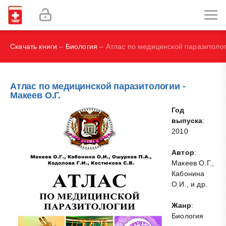
Labex Digital
Как избавиться от прыщей?
Скачать книги
–
Биология
– Атлас по медицинской паразитолог
Атлас по медицинской паразитологии -
Макеев О.Г.
Год
выпуска
:
2010
Автор
:
Макеев О.Г.,
Кабонина
О.И., и др.
Жанр
:
Биология