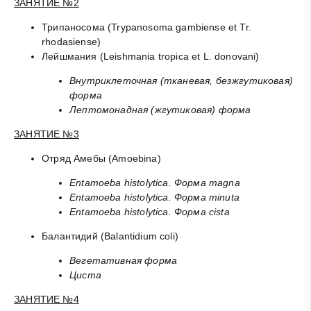
ЗАНЯТИЕ №2
Трипаносома (Trypanosoma gambiense et Tr.
rhodasiense)
Лейшмания (Leishmania tropica et L. donovani)
Внутриклеточная (тканевая, безжгутиковая)
форма
Лептомонадная (жгутиковая) форма
ЗАНЯТИЕ №3
Отряд Амебы (Amoebina)
Entamoeba histolytica. Форма magna
Entamoeba histolytica. Форма minuta
Entamoeba histolytica. Форма cista
Балантидий (Balantidium coli)
Вегетативная форма
Циста
ЗАНЯТИЕ №4