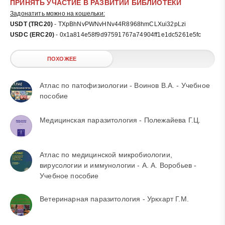
ПРИНЯТЬ УЧАСТИЕ В РАЗВИТИИ БИБЛИОТЕКИ
Задонатить можно на кошельки:
USDT (TRC20)
- TXpBhNvPWNvHNv44R8968hmCLXui32pLzi
USDC (ERC20)
- 0x1a814e58f9d97591767a74904ff1e1dc5261e5fc
ПОХОЖЕЕ
Атлас по патофизиологии - Воинов В.А. - Учебное
пособие
Медицинская паразитология - Полежайева Г.Ц.
Атлас по медицинской микробиологии,
вирусологии и иммунологии - А. А. Воробьев -
Учебное пособие
Ветеринарная паразитология - Уркхарт Г.М.