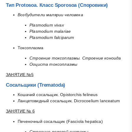
Тип Protosoa. Класс Sporosoa (Споровики)
Возбудители малярии человека
Plasmodium vivax
Plasmodium malariae
Plasmodium falciparum
Токсоплазма
Строение токсоплазмы. Строение коноида
Ооциста токсоплазмы
ЗАНЯТИЕ №5
Сосальщики (Trematoda)
Кошачий сосальщик. Opistorchis felineus
Ланцетовидный сосальщик. Dicrocoelium lanceatum
ЗАНЯТИЕ № 6
Печеночный сосальщик (Fasciola hepatica)
Строение половой системы