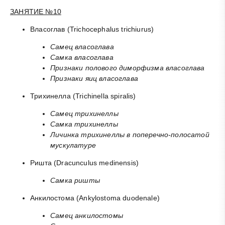
ЗАНЯТИЕ №10
Власоглав (Trichocephalus trichiurus)
Самец власоглава
Самка власоглава
Признаки полового диморфизма власоглава
Признаки яиц власоглава
Трихинелла (Trichinella spiralis)
Самец трихинеллы
Самка трихинеллы
Личинка трихинеллы в поперечно-полосатой
мускулатуре
Ришта (Dracunculus medinensis)
Самка ришты
Анкилостома (Ankylostoma duodenale)
Самец анкилостомы