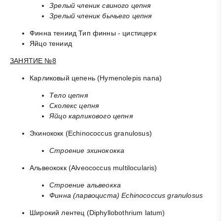
Зрелый членик свиного цепня
Зрелый членик бычьего цепня
Финна тениид Тип финны - цистицерк
Яйцо тениид
ЗАНЯТИЕ №8
Карликовый цепень (Hymenolepis nana)
Тело цепня
Сколекс цепня
Яйцо карликового цепня
Эхинококк (Echinococcus granulosus)
Строение эхинококка
Альвеококк (Alveococcus multilocularis)
Строение альвеокка
Финна (ларвоциста) Echinococcus granulosus
Широкий лентец (Diphyllobothrium latum)