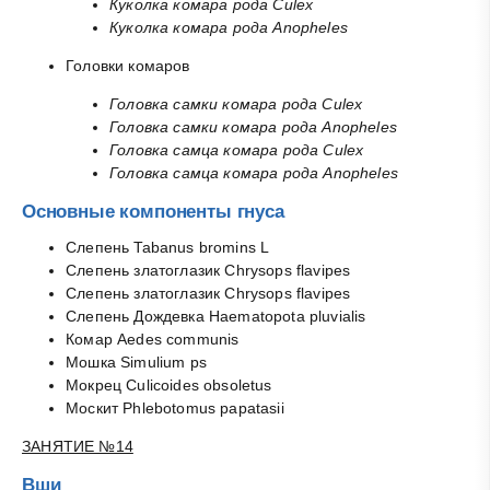
Куколка комара рода Culex
Куколка комара рода Anopheles
Головки комаров
Головка самки комара рода Culex
Головка самки комара рода Anopheles
Головка самца комара рода Culex
Головка самца комара рода Anopheles
Основные компоненты гнуса
Слепень Tabanus bromins L
Слепень златоглазик Chrysops flavipes
Слепень златоглазик Chrysops flavipes
Слепень Дождевка Haematopota pluvialis
Комар Aedes communis
Мошка Simulium ps
Мокрец Culicoides obsoletus
Москит Phlebotomus papatasii
ЗАНЯТИЕ №14
Вши