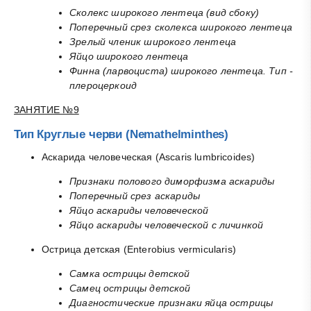
Сколекс широкого лентеца (вид сбоку)
Поперечный срез сколекса широкого лентеца
Зрелый членик широкого лентеца
Яйцо широкого лентеца
Финна (ларвоциста) широкого лентеца. Тип -
плероцеркоид
ЗАНЯТИЕ №9
Тип Круглые черви (Nemathelminthes)
Аскарида человеческая (Ascaris lumbricoides)
Признаки полового диморфизма аскариды
Поперечный срез аскариды
Яйцо аскариды человеческой
Яйцо аскариды человеческой с личинкой
Острица детская (Enterobius vermicularis)
Самка острицы детской
Самец острицы детской
Диагностические признаки яйца острицы