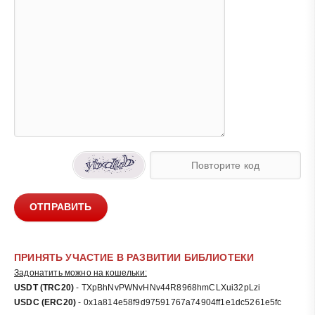
ОТПРАВИТЬ
ПРИНЯТЬ УЧАСТИЕ В РАЗВИТИИ БИБЛИОТЕКИ
Задонатить можно на кошельки:
USDT (TRC20)
- TXpBhNvPWNvHNv44R8968hmCLXui32pLzi
USDC (ERC20)
- 0x1a814e58f9d97591767a74904ff1e1dc5261e5fc