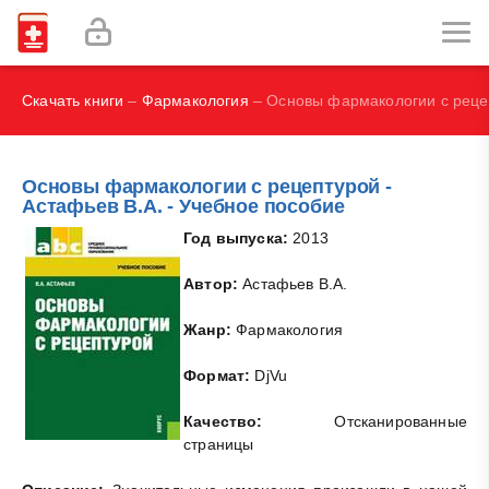
И.В., Брегель Л.В., Субботин В.М.
Фокин В. А.
Скачать книги
–
Фармакология
– Основы фармакологии с рецеп
Основы фармакологии с рецептурой -
Астафьев В.А. - Учебное пособие
Год выпуска:
2013
Автор:
Астафьев В.А.
Жанр:
Фармакология
Формат:
DjVu
Качество:
Отсканированные
страницы