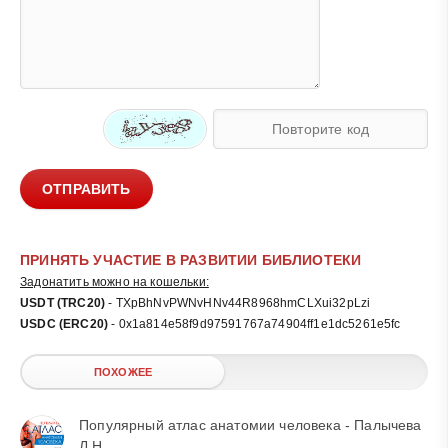
ОТПРАВИТЬ
ПРИНЯТЬ УЧАСТИЕ В РАЗВИТИИ БИБЛИОТЕКИ
Задонатить можно на кошельки:
USDT (TRC20)
- TXpBhNvPWNvHNv44R8968hmCLXui32pLzi
USDC (ERC20)
- 0x1a814e58f9d97591767a74904ff1e1dc5261e5fc
ПОХОЖЕЕ
Популярный атлас анатомии человека - Палычева
Л.Н.