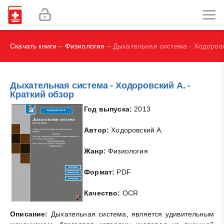
Наглядная иммунология - Бурместер Г.-Р., Пецутто А.
Labex Digital
Скачать книги
–
Физиология
– Дыхательная система - Ходоровс
Дыхательная система - Ходоровский А. -
Краткий обзор
Год выпуска:
2013
Автор:
Ходоровский А.
Жанр:
Физиология
Формат:
PDF
Качество:
OCR
Описание:
Дыхательная система, является удивительным