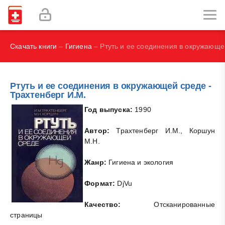
И.В., Брегель Л.В., Субботин В.М.
Фокин В. А.
Скачать книги
–
Гигиена
– Ртуть и ее соединения в окружающей
Ртуть и ее соединения в окружающей среде -
Трахтенберг И.М.
Год выпуска:
1990
Автор:
Трахтенберг И.М., Коршун
М.Н.
Жанр:
Гигиена и экология
Формат:
DjVu
Качество:
Отсканированные
страницы