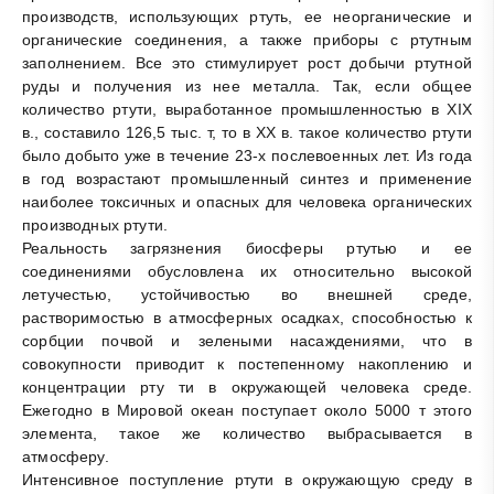
производств, использующих ртуть, ее неорганические и
органические соединения, а также приборы с ртутным
заполнением. Все это стимулирует рост добычи ртутной
руды и получения из нее металла. Так, если общее
количество ртути, выработанное промышленностью в XIX
в., составило 126,5 тыс. т, то в XX в. такое количество ртути
было добыто уже в течение 23-х послевоенных лет. Из года
в год возрастают промышленный синтез и применение
наиболее токсичных и опасных для человека органических
производных ртути.
Реальность загрязнения биосферы ртутью и ее
соединениями обусловлена их относительно высокой
летучестью, устойчивостью во внешней среде,
растворимостью в атмосферных осадках, способностью к
сорбции почвой и зелеными насаждениями, что в
совокупности приводит к постепенному накоплению и
концентрации рту ти в окружающей человека среде.
Ежегодно в Мировой океан поступает около 5000 т этого
элемента, такое же количество выбрасывается в
атмосферу.
Интенсивное поступление ртути в окружающую среду в