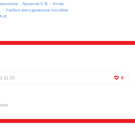
нологии - Архипов С.В. - Атлас
. - Учебно-методическое пособие
А.И.
21 21:25
0
лоба