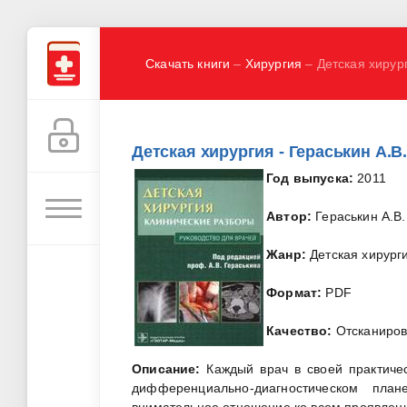
Скачать книги
–
Хирургия
– Детская хирург
Детская хирургия - Гераськин А.В
Год выпуска:
2011
Автор:
Гераськин А.В.
Жанр:
Детская хирург
Формат:
PDF
Качество:
Отсканиро
Описание:
Каждый врач в своей практиче
дифференциально-диагностическом пла
внимательное отношение ко всем проявлен