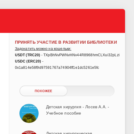
ПРИНЯТЬ УЧАСТИЕ В РАЗВИТИИ БИБЛИОТЕКИ
Задонатить можно на кошельки:
USDT (TRC20)
- TXpBhNvPWNvHNv44R8968hmCLXui32pLzi
USDC (ERC20)
-
0x1a814e58f9d97591767a74904ff1e1dc5261e5fc
ПОХОЖЕЕ
Детская хирургия - Лосев А.А. -
Учебное пособие
Детская хирургическая