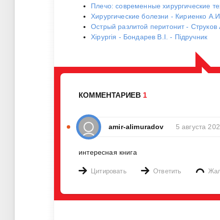
Плечо: современные хирургические тех
Хирургические болезни - Кириенко А.И
Острый разлитой перитонит - Струков 
Хірургія - Бондарев В.І. - Підручник
КОММЕНТАРИЕВ
1
amir-alimuradov
5 августа 20
интересная книга
Цитировать
Ответить
Жа