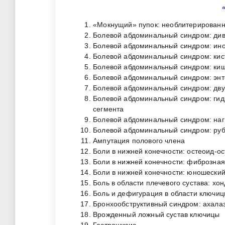
«Мокнущий» пупок: необлитерирован
Болевой абдоминальный синдром: див
Болевой абдоминальный синдром: ино
Болевой абдоминальный синдром: кис
Болевой абдоминальный синдром: ки
Болевой абдоминальный синдром: эн
Болевой абдоминальный синдром: дв
Болевой абдоминальный синдром: гид
сегмента
Болевой абдоминальный синдром: наг
Болевой абдоминальный синдром: руб
Ампутация полового члена
Боли в нижней конечности: остеоид-о
Боли в нижней конечности: фиброзна
Боли в нижней конечности: юношески
Боль в области плечевого сустава: хо
Боль и дефигурация в области ключи
Бронхообструктивный синдром: ахала
Врожденный ложный сустав ключицы
Гастрошизис