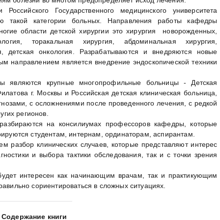
 Российского Государственного медицинского университета
ю такой категории больных. Направления работы кафедры
ногие области детской хирургии это хирургия новорожденных,
логия, торакальная хирургия, абдоминальная хирургия,
я, детская онкология. Разрабатываются и внедряются новые
ным направлением является внедрение эндоскопической техники
ы являются крупные многопрофильные больницы - Детская
илатова г. Москвы и Российская детская клиническая больница,
гнозами, с осложнениями после проведенного лечения, с редкой
ругих регионов.
разбираются на консилиумах профессоров кафедры, которые
рируются студентам, интернам, ординаторам, аспирантам.
ем разбор клинических случаев, которые представляют интерес
ностики и выбора тактики обследования, так и с точки зрения
будет интересен как начинающим врачам, так и практикующим
равильно сориентироваться в сложных ситуациях.
Содержание книги