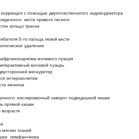
: коррекция с помощью двухпластинчатого эндокорректора
жденного: киста правого легкого
стое кольцо трахеи
ибателя 5-го пальца левой кисти
копическое удаление
рабдомиосаркома мочевого пузыря
гиперактивный мочевой пузырь
двусторонний мегауретер
ся энтероколитом
ста яичника
енного: изолированный заворот подвздошной кишки
ль прямой кишки
 возрасте
ка
 мягких тканей
 шеи: лимфангиома