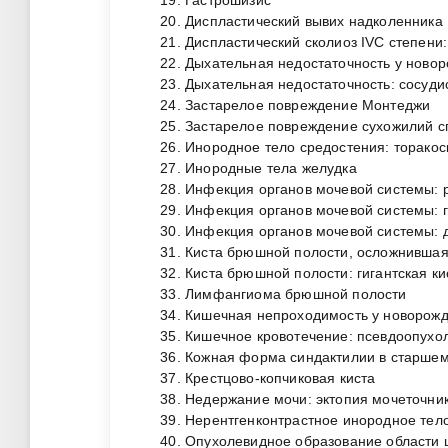
Диспластический вывих надколенника
Диспластический сколиоз IVC степени
Дыхательная недостаточность у новоро
Дыхательная недостаточность: сосуди
Застарелое повреждение Монтеджи
Застарелое повреждение сухожилий сг
Инородное тело средостения: торакос
Инородные тела желудка
Инфекция органов мочевой системы: 
Инфекция органов мочевой системы: 
Инфекция органов мочевой системы: 
Киста брюшной полости, осложнившая
Киста брюшной полости: гигантская ки
Лимфангиома брюшной полости
Кишечная непроходимость у новорожд
Кишечное кровотечение: псевдоопухо
Кожная форма синдактилии в старшем
Крестцово-копчиковая киста
Недержание мочи: эктопия мочеточни
Нерентгенконтрастное инородное тело
Опухолевидное образование области