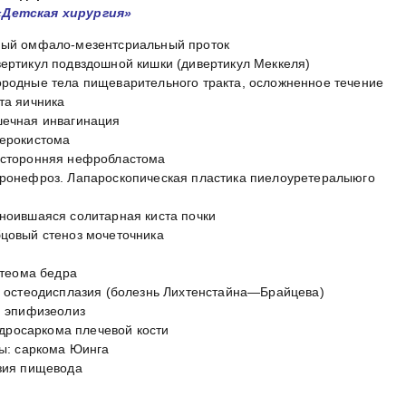
«Детская хирургия»
ный омфало-мезентсриальный проток
ертикул подвздошной кишки (дивертикул Меккеля)
родные тела пищеварительного тракта, осложненное течение
та яичника
шечная инвагинация
терокистома
усторонняя нефробластома
ронефроз. Лапароскопическая пластика пиелоуретералыюго
ноившаяся солитарная киста почки
цовый стеноз мочеточника
стеома бедра
я остеодисплазия (болезнь Лихтенстайна—Брайцева)
й эпифизеолиз
ндросаркома плечевой кости
цы: саркома Юинга
зия пищевода