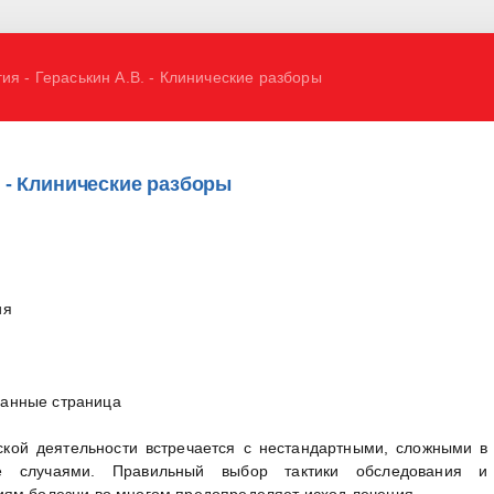
ия - Гераськин А.В. - Клинические разборы
. - Клинические разборы
ия
ванные страница
ской деятельности встречается с нестандартными, сложными в
не случаями. Правильный выбор тактики обследования и
иям болезни во многом предопределяет исход лечения.