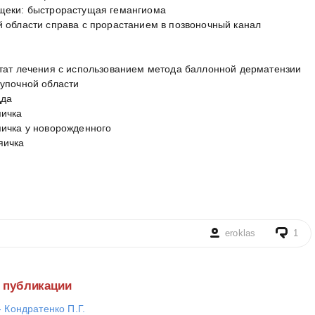
щеки: быстрорастущая гемангиома
 области справа с прорастанием в позвоночный канал
ьтат лечения с использованием метода баллонной дерматензии
упочной области
дда
яичка
яичка у новорожденного
яичка
eroklas
1
е публикации
- Кондратенко П.Г.