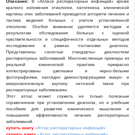
Описание:
В «Атласе респираторных инфекций» кроме
краткого изложения этиологии, патогенеза, клинической
картины этих заболеваний приводится алгоритм лечения и
тактика ведения больных с учетом установленной
этиологии. Особое внимание уделяется методам и
результатам обследования больных с оценкой
чувствительности и специфичности отдельных методов
исследования в рамках постановки диагноза.
Представлены «золотые стандарты» диагностики
респираторных заболеваний. Многочисленные примеры из
реальной клинической практики прекрасно
иллюстрированы цветными и черно-белыми
фотографиями, наглядно демонстрирующими макро- и
микроскопическую картину неточной ткани при
респираторных заболеваниях.
Этот атлас может служить не только полезным
справочником при установлении диагноза, но и учебным
пособием для развития клинического мышления и
повышения эффективности лечения респираторных
заболеваний.
купить книгу
«Атлас респираторных инфекций»
скачать книгу
«Атлас респираторных инфекций»