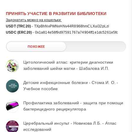
ПРИНЯТЬ УЧАСТИЕ В РАЗВИТИИ БИБЛИОТЕКИ
Задонатить можно на кошельки:
USDT (TRC20)
- TXpBhNvPWNvHNv44R8968hmCLXui32pLzi
USDC (ERC20)
- 0x1a814e58f9d97591767a74904ff1e1dc5261e5fc
ПОХОЖЕЕ
Цитологический атлас: критерии диагностики
заболеваний шейки матки - Шабалова И.П.
Детские инфекционные болезни - Стома И. О. -
Учебное пособие
Профилактика заболеваний - защита при помощи
бактерицидного рециркулятора
Церебральный инсульт - Новикова Л.Б. - Атлас
исследований