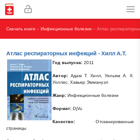
И.В., Брегель Л.В., Субботин В.М.
Фокин В. А.
Скачать книги
–
Инфекционные болезни
– Атлас респираторны
Атлас респираторных инфекций - Хилл А.Т.
Год выпуска:
2011
Автор:
Адам Т. Хилл, Уильям А. X.
Уоллес, Хавьер Эммануэл
Жанр:
Инфекционные болезни
Формат:
DjVu
Качество:
Отсканированные
страницы