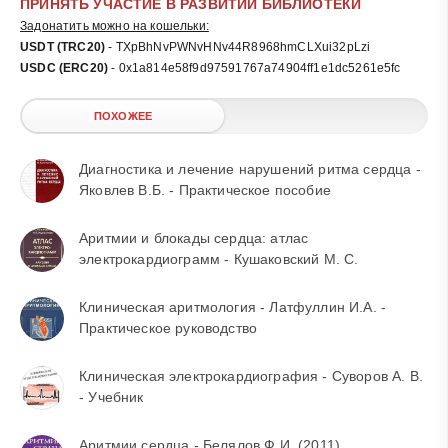
ПРИНЯТЬ УЧАСТИЕ В РАЗВИТИИ БИБЛИОТЕКИ
Задонатить можно на кошельки:
USDT (TRC20)
- TXpBhNvPWNvHNv44R8968hmCLXui32pLzi
USDC (ERC20)
- 0x1a814e58f9d97591767a74904ff1e1dc5261e5fc
ПОХОЖЕЕ
Диагностика и лечение нарушений ритма сердца -
Яковлев В.Б. - Практическое пособие
Аритмии и блокады сердца: атлас
электрокардиограмм - Кушаковский М. С.
Клиническая аритмология - Латфуллин И.А. -
Практическое руководство
Клиническая электрокардиография - Суворов А. В.
- Учебник
Аритмии сердца - Белялов Ф.И. (2011)