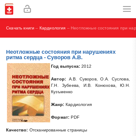
Социальная психология - Дэвид Дж. Майерс
С., Дж. М. Риппе, А. Лисбон, С. О. Херд
Скачать книги
–
Кардиология
– Неотложные состояния при нар
Неотложные состояния при нарушениях
ритма сердца - Суворов А.В.
Год выпуска:
2012
Автор:
А.В. Суворов, О.А. Суслова,
Г.Н. Зубеева, И.В. Конюхова, Ю.Н.
Кузъменко
Жанр:
Кардиология
Формат:
PDF
Качество:
Отсканированные страницы