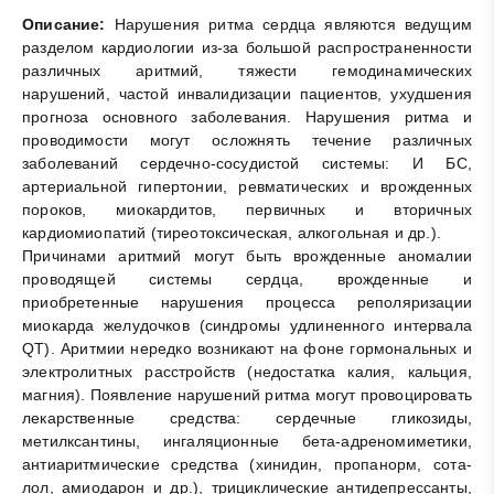
Описание:
Нарушения ритма сердца являются ведущим
разделом кардиологии из-за большой распространенности
различных аритмий, тяжести гемодинамических
нарушений, частой инвалидизации пациентов, ухудшения
прогноза основного заболевания. Нарушения ритма и
проводимости могут осложнять течение различных
заболеваний сердечно-сосудистой системы: И БС,
артериальной гипертонии, ревматических и врожденных
пороков, миокардитов, первичных и вторичных
кардиомиопатий (тиреотоксическая, алкогольная и др.).
Причинами аритмий могут быть врожденные аномалии
проводящей системы сердца, врожденные и
приобретенные нарушения процесса реполяризации
миокарда желудочков (синдромы удлиненного интервала
QT). Аритмии нередко возникают на фоне гормональных и
электролитных расстройств (недостатка калия, кальция,
магния). Появление нарушений ритма могут провоцировать
лекарственные средства: сердечные гликозиды,
метилксантины, ингаляционные бета-адреномиметики,
антиаритмические средства (хинидин, пропанорм, сота-
лол, амиодарон и др.), трициклические антидепрессанты,