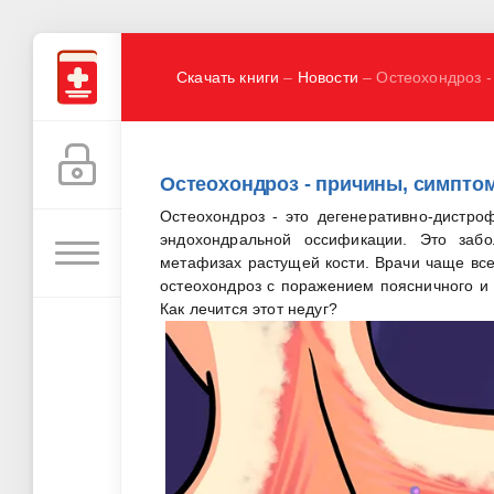
Скачать книги
–
Новости
– Остеохондроз -
Остеохондроз - причины, симпто
Остеохондроз - это дегенеративно-дистро
эндохондральной оссификации. Это заб
метафизах растущей кости. Врачи чаще всег
остеохондроз с поражением поясничного и 
Как лечится этот недуг?