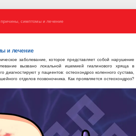
 причины, симптомы и лечение
мы и лечение
фическое заболевание, которое представляет собой нарушение
олевание вызвано локальной ишемией гиалинового хряща в
о диагностируют у пациентов: остеохондроз коленного сустава,
шейного отделов позвоночника. Как проявляется остеохондроз?