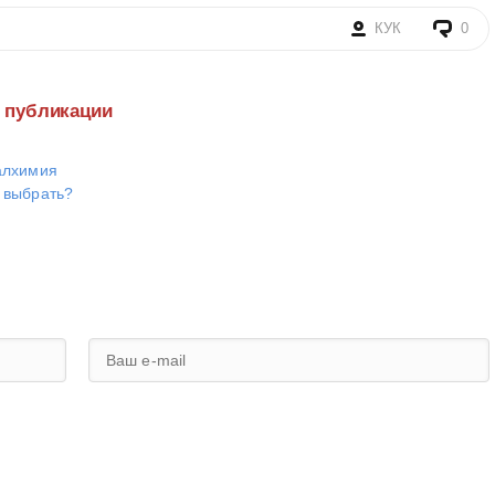
КУК
0
е публикации
алхимия
 выбрать?