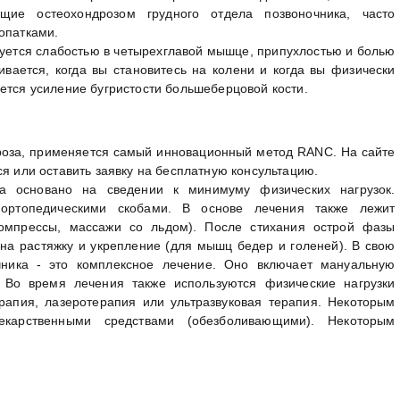
щие остеохондрозом грудного отдела позвоночника, часто
опатками.
зуется слабостью в четырехглавой мышце, припухлостью и болью
ивается, когда вы становитесь на колени и когда вы физически
ется усиление бугристости большеберцовой кости.
роза, применяется самый инновационный метод RANC. На сайте
 или оставить заявку на бесплатную консультацию.
ва основано на сведении к минимуму физических нагрузок.
 ортопедическими скобами. В основе лечения также лежит
омпрессы, массажи со льдом). После стихания острой фазы
на растяжку и укрепление (для мышц бедер и голеней). В свою
чника - это комплексное лечение. Оно включает мануальную
 Во время лечения также используются физические нагрузки
апия, лазеротерапия или ультразвуковая терапия. Некоторым
екарственными средствами (обезболивающими). Некоторым