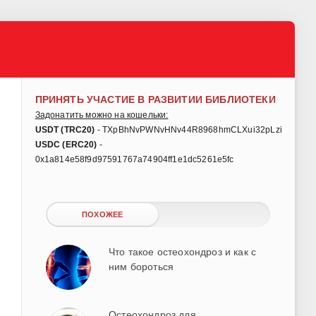
ПРИНЯТЬ УЧАСТИЕ В РАЗВИТИИ БИБЛИОТЕКИ
Задонатить можно на кошельки:
USDT (TRC20)
- TXpBhNvPWNvHNv44R8968hmCLXui32pLzi
USDC (ERC20)
-
0x1a814e58f9d97591767a74904ff1e1dc5261e5fc
ПОХОЖЕЕ
Что такое остеохондроз и как с
ним бороться
Остеохондроз для