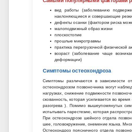
Самыми популярными факторами ри
вид работы (заболеванию подверж
наклоняющиеся и совершающие резки
дефекты осанки (фактором риска може
малоподвижный образ жизни
плоскостопие
прошлые микротравмы
практика перегрузочной физической а
возраст (заболевание чаще возника
деформации)
Симптомы остеохондроза
Симптомы различаются в зависимости от
остеохондрозом позвоночника могут наблю
нагрузках, снижение подвижности позвоноч
скованность, которая усиливается во время
разогрева ). Помимо вышеупомянутых симп
испытывать парестезию, которая распростр
При остеохондрозе шейного отдела позвон
шее, головокружение, онемение языка. Мно
Остеохондроз поясничного отдела позвон