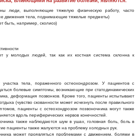
ска, влияющими на развитие болезни, являются:
ены люди, выполняющие тяжелую физическую работу, часто
е движения тела, поднимающие тяжелые предметы)
т быть, например, сколиоз)
ктивности
ет у молодых людей, так как их костная система склонна к
 участка тела, пораженного остеохондрозом. У пациентов с
даться болевые симптомы, возникающие при статодинамических
ника, деформация позвонков. Кроме того, пациенты испытывают
 отдыха (чувство скованности может исчезнуть после правильного
томов, пациенты с остеохондрозом позвоночника могут также
аняется вдоль периферических нервов конечностей.
очника также наблюдаются шум в ушах, головная боль, боль в
гие пациенты также жалуются на проблему холодных рук.
очника может проявляться проблемами с движением, болями в