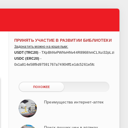
ПРИНЯТЬ УЧАСТИЕ В РАЗВИТИИ БИБЛИОТЕКИ
Задонатить можно на кошельки:
USDT (TRC20)
- TXpBhNvPWNvHNv44R8968hmCLXui32pLzi
USDC (ERC20)
-
0x1a814e58f9d97591767a74904ff1e1dc5261e5fc
ПОХОЖЕЕ
Преимущества интернет-аптек
Поиск лучших цен в аптеках