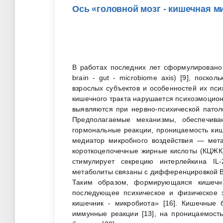
Ось «головной мозг - кишечная м
В работах последних лет сформулировано 
brain - gut - microbiome axis) [9], поск
взрослых субъектов и особенностей их псих
кишечного тракта нарушается психоэмоцион
выявляются при нервно-психической патоло
Предполагаемые механизмы, обеспечив
гормональные реакции, проницаемость киш
медиатор микробного воздействия — мета
короткоцепочечные жирные кислоты (КЦЖК)
стимулирует секрецию интерлейкина IL
метаболиты связаны с дифференцировкой В-
Таким образом, формирующаяся кишечн
последующее психическое и физическое з
кишечник - микробиота» [16]. Кишечные б
иммунные реакции [13], на проницаемость