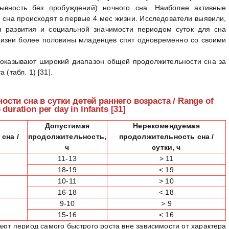
рывность без пробуждений) ночного сна. Наиболее активные
 сна происходят в первые 4 мес жизни. Исследователи выявили,
 развития и социальной значимости периодом суток для сна
 жизни более половины младенцев спят одновременно со своими
оказывают широкий диапазон общей продолжительности сна за
(табл. 1) [31].
сти сна в сутки детей раннего возраста / Range of
 duration per day in infants [31]
я
Допустимая
Нерекомендуемая
сна /
продолжительность,
продолжительность сна /
ч
сутки, ч
11-13
> 11
18-19
< 19
10-11
> 10
16-18
< 18
9-10
> 9
15-16
< 16
т период самого быстрого роста вне зависимости от характера