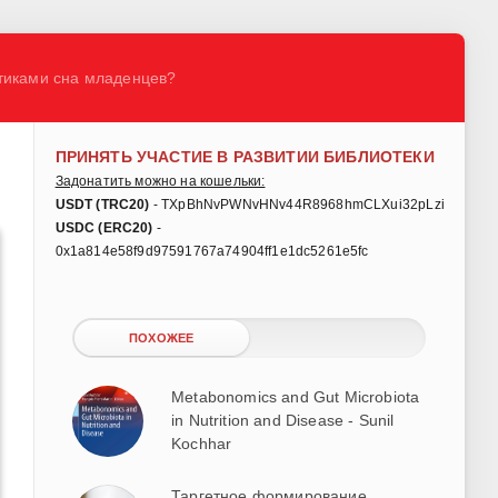
стиками сна младенцев?
ПРИНЯТЬ УЧАСТИЕ В РАЗВИТИИ БИБЛИОТЕКИ
Задонатить можно на кошельки:
USDT (TRC20)
- TXpBhNvPWNvHNv44R8968hmCLXui32pLzi
USDC (ERC20)
-
0x1a814e58f9d97591767a74904ff1e1dc5261e5fc
ПОХОЖЕЕ
Metabonomics and Gut Microbiota
in Nutrition and Disease - Sunil
Kochhar
Таргетное формирование