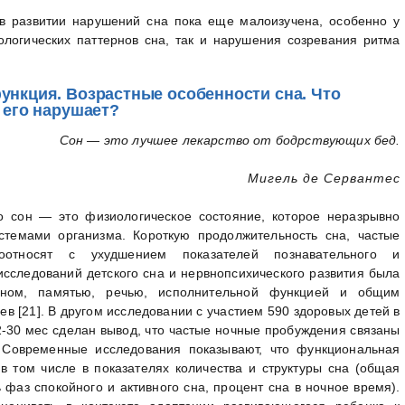
 в развитии нарушений сна пока еще малоизучена, особенно у
логических паттернов сна, так и нарушения созревания ритма
ункция. Возрастные особенности сна. Что
 его нарушает?
Сон — это лучшее лекарство от бодрствующих бед.
Мигель де Сервантес
о сон — это физиологическое состояние, которое неразрывно
темами организма. Короткую продолжительность сна, частые
оотносят с ухудшением показателей познавательного и
исследований детского сна и нервнопсихического развития была
сном, памятью, речью, исполнительной функцией и общим
в [21]. В другом исследовании с участием 590 здоровых детей в
12-30 мес сделан вывод, что частые ночные пробуждения связаны
 Современные исследования показывают, что функциональная
в том числе в показателях количества и структуры сна (общая
фаз спокойного и активного сна, процент сна в ночное время).