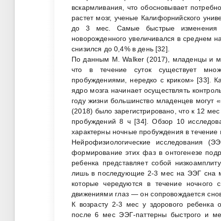
вскармливания, что обосновывает потребно
растет мозг, ученые Калифорнийского унив
до 3 мес. Самые быстрые изменения 
новорожденного увеличивался в среднем на 
снизился до 0,4% в день [32].
По данным M. Walker (2017), младенцы и м
что в течение суток существует мно
пробуждениями, нередко с криком» [33]. К
ядро мозга начинает осуществлять контроль
году жизни большинство младенцев могут «с
(2018) было зарегистрировано, что к 12 ме
пробуждений 8 ч [34]. Обзор 10 исследов
характерны ночные пробуждения в течение п
Нейрофизиологические исследования (Э
формирование этих фаз в онтогенезе подр
ребенка представляет собой низкоамплит
лишь в последующие 2-3 мес на ЭЭГ сна м
которые чередуются в течение ночного 
движениями глаз — он сопровождается снов
К возрасту 2-3 мес у здорового ребенка
после 6 мес ЭЭГ-паттерны быстрого и ме