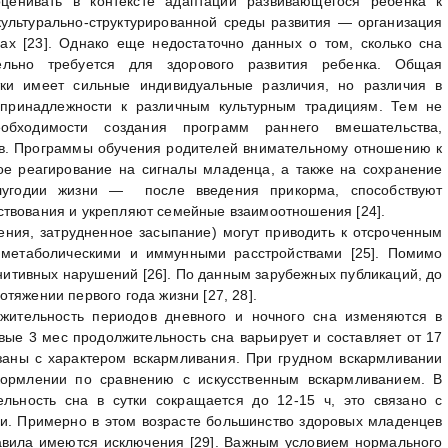
ценивать в контексте адаптации развивающегося ребенка к
ультурально-структурированной среды развития — организация
ах [23]. Однако еще недостаточно данных о том, сколько сна
тельно требуется для здорового развития ребенка. Общая
тки имеет сильные индивидуальные различия, но различия в
 принадлежности к различным культурным традициям. Тем не
бходимости создания программ раннего вмешательства,
в. Программы обучения родителей внимательному отношению к
ое реагирование на сигналы младенца, а также на сохранение
лугодии жизни — после введения прикорма, способствуют
твования и укрепляют семейные взаимоотношения [24].
ения, затрудненное засыпание) могут приводить к отсроченным
 метаболическими и иммунными расстройствами [25]. Помимо
гнитивных нарушений [26]. По данным зарубежных публикаций, до
тяжении первого года жизни [27, 28].
лжительность периодов дневного и ночного сна изменяются в
вые 3 мес продолжительность сна варьирует и составляет от 17
язаны с характером вскармливания. При грудном вскармливании
кормлении по сравнению с искусственным вскармливанием. В
ьность сна в сутки сокращается до 12-15 ч, это связано с
. Примерно в этом возрасте большинство здоровых младенцев
равила имеются исключения [29]. Важным условием нормального