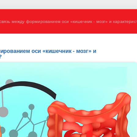
связь между формированием оси «кишечник - мозг» и характери
ированием оси «кишечник - мозг» и
?