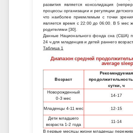
развития является консолидация (непре
процессы организации и регуляции детского
что наиболее приемлемым с точки зрения
является время с 22:00 до 06:00. В 5 мес
родителями [30].
Данные Национального фонда сна (США) п
24 ч для младенцев и детей раннего возраста 
Таблица 1
Диапазон средней продолжительно
average sleep
Рекомендуема
Возраст
продолжительность 
сутки, ч
Новорожденный
14-17
0-3 мес
Младенцы 4-11 мес
12-15
Дети младшего
11-14
возраста 1-2 года
В первые месяцы жизни младенцы переживаю