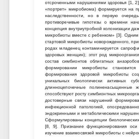
отсроченными нарушениями здоровья [1, 2]
«портрет» микробиома) формируется на пр
наследственности, но в первую очере
противоречивые гипотезы о времени нач
концепция внутриутробной колонизации да
микробиоты вместе с ребенком» [3]. Одни
стартовой микробиоты новорожденного, при
родах младенец контаминируется сапрофи
здоровых женщин); этот род микроорганиз
состав симбионтов облигатных анаэробо
формировании микробиоты становится
формирования здоровой микробиоты соз
уникальных биологически активных суб
длинноцепочечные полиненасыщенные ж
способствуют росту симбионтных микроорга
достоверные связи нарушений формирова
инфекционной патологией, опосредован
эндокринными и метаболическими нарушени
Сформулированы концепции биологических 
[8, 9]. Признание функционирования оси
изучение взаимосвязей микробиоты с нейро