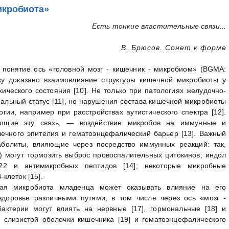
икробиота»
Есть тонкие властительные связи...
В. Брюсов. Сонет к форме
понятие ось «головной мозг - кишечник - микробиом» (BGMA:
ольку доказано взаимовлияние структуры кишечной микробиоты у
ического состояния [10]. Не только при патологиях желудочно-
альный статус [11], но нарушения состава кишечной микробиоты
гии, например при расстройствах аутистического спектра [12].
ающие эту связь, — воздействие микробов на иммунные и
ечного эпителия и гематоэнцефалический барьер [13]. Важный
болиты, влияющие через посредство иммунных реакций: так,
 могут тормозить выброс провоспалительных цитокинов; индол
-22 и антимикробных пептидов [14]; некоторые микробные
клеток [15].
ая микробиота младенца может оказывать влияние на его
доровье различными путями, в том числе через ось «мозг -
актерии могут влиять на нервные [17], гормональные [18] и
 слизистой оболочки кишечника [19] и гематоэнцефалического