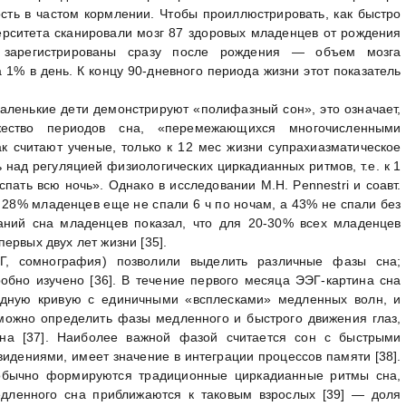
сть в частом кормлении. Чтобы проиллюстрировать, как быстро
ерситета сканировали мозг 87 здоровых младенцев от рождения
зарегистрированы сразу после рождения — объем мозга
1% в день. К концу 90-дневного периода жизни этот показатель
аленькие дети демонстрируют «полифазный сон», это означает,
жество периодов сна, «перемежающихся многочисленными
ак считают ученые, только к 12 мес жизни супрахиазматическое
 над регуляцией физиологических циркадианных ритмов, т.е. к 1
пать всю ночь». Однако в исследовании M.H. Pennestri и соавт.
с 28% младенцев еще не спали 6 ч по ночам, а 43% не спали без
аний сна младенцев показал, что для 20-30% всех младенцев
ервых двух лет жизни [35].
ЭГ, сомнография) позволили выделить различные фазы сна;
обно изучено [36]. В течение первого месяца ЭЭГ-картина сна
удную кривую с единичными «всплесками» медленных волн, и
ожно определить фазы медленного и быстрого движения глаз,
сна [37]. Наиболее важной фазой считается сон с быстрыми
идениями, имеет значение в интеграции процессов памяти [38].
 обычно формируются традиционные циркадианные ритмы сна,
дленного сна приближаются к таковым взрослых [39] — доля