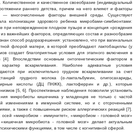
. Количественное и качественное своеобразие (индивидуальный
отяжении раннего детства, причем на него влияют и факторы
дь — многочисленные факторы внешней среды. Существуют
ала колонизации здорового ребенка микробами-симбионтами:
же при неповрежденном плодном пузыре и концепция «рождения
м из важнейших факторов, определяющих состав и разнообразие
знан способ родоразрешения: установлено, что при вагинальных
тной флорой матери, в которой преобладают лактобациллы (у
мов создает благоприятные условия для этапного включения в
в [4]. Впоследствии основным онтогенетическим фактором в
 характер вскармливания. Наиболее адекватные условия
даются при исключительно грудном вскармливании за счет
станций грудного молока (α-лактальбумин, олигосахариды,
ирные кислоты (ДЦ ПНЖК), лактоферрин и др.), которые
низмов [5, 6]. Проспективные наблюдения позволили установить
ния микробиоты кишечника у младенцев не только с частой
ной изменениями в иммунной системе, но и с отсроченными
ями, а также с повышенным риском аллергических реакций [7].
осей «микробиом - иммунитет», «микробиом - головной мозг»
 «кишечная микробиота - головной мозг» делает актуальным
психическими функциями, в том числе с когнитивной сферой.