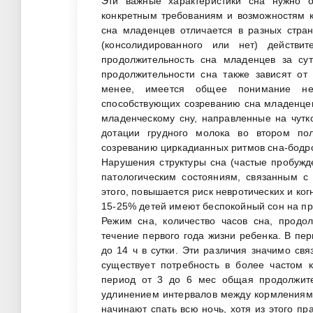
Эти важные характеристики сна нужно о
конкретным требованиям и возможностям к
сна младенцев отличается в разных стран
(консолидированного или нет) действи
продолжительность сна младенцев за су
продолжительности сна также зависят от
менее, имеется общее понимание нео
способствующих созреванию сна младенце
младенческому сну, направленные на чутк
дотации грудного молока во втором по
созреванию циркадианных ритмов сна-бодрс
Нарушения структуры сна (частые пробужд
патологическим состояниям, связанным с
этого, повышается риск невротических и ко
15-25% детей имеют беспокойный сон на про
Режим сна, количество часов сна, продо
течение первого года жизни ребенка. В пер
до 14 ч в сутки. Эти различия значимо св
существует потребность в более частом 
период от 3 до 6 мес общая продолжител
удлинением интервалов между кормлениями
начинают спать всю ночь, хотя из этого п