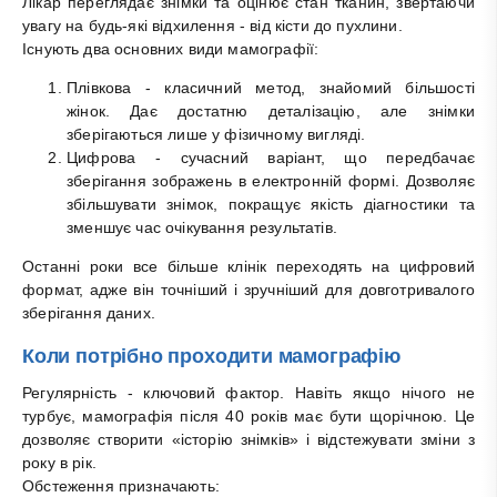
Лікар переглядає знімки та оцінює стан тканин, звертаючи
увагу на будь-які відхилення - від кісти до пухлини.
Існують два основних види мамографії:
Плівкова - класичний метод, знайомий більшості
жінок. Дає достатню деталізацію, але знімки
зберігаються лише у фізичному вигляді.
Цифрова - сучасний варіант, що передбачає
зберігання зображень в електронній формі. Дозволяє
збільшувати знімок, покращує якість діагностики та
зменшує час очікування результатів.
Останні роки все більше клінік переходять на цифровий
формат, адже він точніший і зручніший для довготривалого
зберігання даних.
Коли потрібно проходити мамографію
Регулярність - ключовий фактор. Навіть якщо нічого не
турбує, мамографія після 40 років має бути щорічною. Це
дозволяє створити «історію знімків» і відстежувати зміни з
року в рік.
Обстеження призначають: