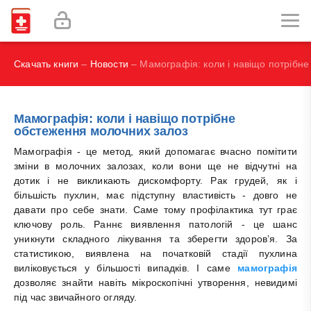
И.В., Брегель Л.В., Субботин В.М.
Фокин В. А.
Скачать книги
–
Новости
– Мамографія: коли і навіщо потрібн
Мамографія: коли і навіщо потрібне
обстеження молочних залоз
Мамографія - це метод, який допомагає вчасно помітити
зміни в молочних залозах, коли вони ще не відчутні на
дотик і не викликають дискомфорту. Рак грудей, як і
більшість пухлин, має підступну властивість - довго не
давати про себе знати. Саме тому профілактика тут грає
ключову роль. Раннє виявлення патологій - це шанс
уникнути складного лікування та зберегти здоров’я. За
статистикою, виявлена на початковій стадії пухлина
виліковується у більшості випадків. І саме
мамографія
дозволяє знайти навіть мікроскопічні утворення, невидимі
під час звичайного огляду.