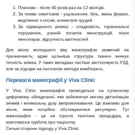
Планово - після 40 років раз на 12 місяців.
За появи симптомів - ущільнення, біль, зміна форми,
виділення з сосків, асиметрія грудей.
За підвищеного ризику - спадковість, гормональні
порушення, ранній початок менструацій, пізня
менопауза, відсутність вагітностей.
Для жінок молодшого віку мамографію зазвичай не
призначають, адже щільніша структура тканин знижує
точність знімка. У таких випадках частіше застосовують УЗД,
але за підозри на патологію методи комбінують.
Переваги мамографії у Viva Clinic
У Viva Clinic мамографія проводиться на сучасному
цифровому обладнанні, яке забезпечує високу деталізацію
знімків і мінімальну дозу випромінювання. Це важливо для
жінок, яким потрібно обстежуватися регулярно. Тут
мамографія - це не просто технічна процедура, а
комплексна турбота про пацієнтку.
Сильні сторони підходу у Viva Clinic: