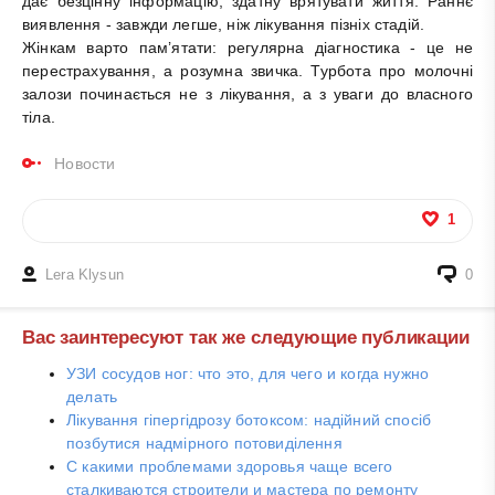
дає безцінну інформацію, здатну врятувати життя. Раннє
виявлення - завжди легше, ніж лікування пізніх стадій.
Жінкам варто пам’ятати: регулярна діагностика - це не
перестрахування, а розумна звичка. Турбота про молочні
залози починається не з лікування, а з уваги до власного
тіла.
Новости
1
Lera Klysun
0
Вас заинтересуют так же следующие публикации
УЗИ сосудов ног: что это, для чего и когда нужно
делать
Лікування гіпергідрозу ботоксом: надійний спосіб
позбутися надмірного потовиділення
С какими проблемами здоровья чаще всего
сталкиваются строители и мастера по ремонту