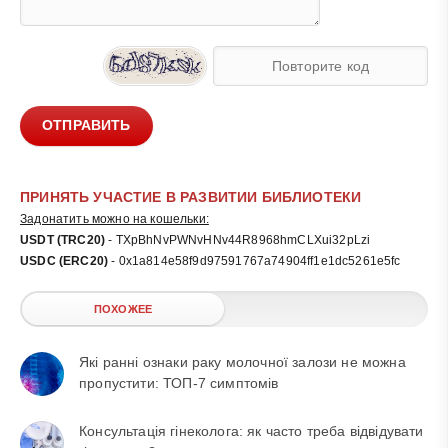
ОТПРАВИТЬ
ПРИНЯТЬ УЧАСТИЕ В РАЗВИТИИ БИБЛИОТЕКИ
Задонатить можно на кошельки:
USDT (TRC20)
- TXpBhNvPWNvHNv44R8968hmCLXui32pLzi
USDC (ERC20)
- 0x1a814e58f9d97591767a74904ff1e1dc5261e5fc
ПОХОЖЕЕ
Які ранні ознаки раку молочної залози не можна
пропустити: ТОП-7 симптомів
Консультація гінеколога: як часто треба відвідувати