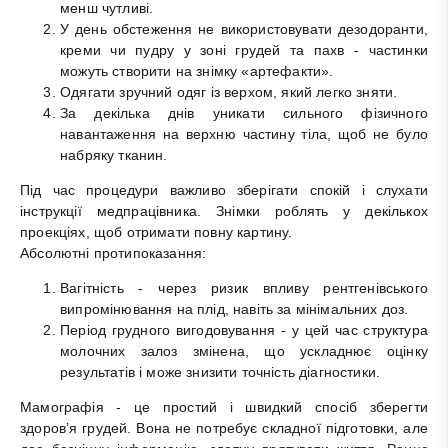
менш чутливі.
У день обстеження не використовувати дезодоранти,
креми чи пудру у зоні грудей та пахв - частинки
можуть створити на знімку «артефакти».
Одягати зручний одяг із верхом, який легко зняти.
За декілька днів уникати сильного фізичного
навантаження на верхню частину тіла, щоб не було
набряку тканин.
Під час процедури важливо зберігати спокій і слухати
інструкції медпрацівника. Знімки роблять у декількох
проекціях, щоб отримати повну картину.
Абсолютні протипоказання:
Вагітність - через ризик впливу рентгенівського
випромінювання на плід, навіть за мінімальних доз.
Період грудного вигодовування - у цей час структура
молочних залоз змінена, що ускладнює оцінку
результатів і може знизити точність діагностики.
Мамографія - це простий і швидкий спосіб зберегти
здоров’я грудей. Вона не потребує складної підготовки, але