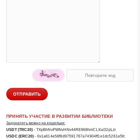
ОТПРАВИТЬ
ПРИНЯТЬ УЧАСТИЕ В РАЗВИТИИ БИБЛИОТЕКИ
Задонатить можно на кошельки:
USDT (TRC20)
- TXpBhNvPWNvHNv44R8968hmCLXui32pLzi
USDC (ERC20)
- 0x1a814e58f9d97591767a74904ff1e1dc5261e5fc