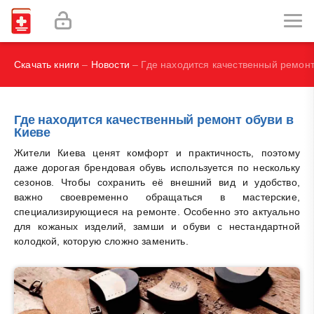
И.В., Брегель Л.В., Субботин В.М.
Фокин В. А.
Скачать книги
–
Новости
– Где находится качественный ремонт
Где находится качественный ремонт обуви в
Киеве
Жители Киева ценят комфорт и практичность, поэтому
даже дорогая брендовая обувь используется по нескольку
сезонов. Чтобы сохранить её внешний вид и удобство,
важно своевременно обращаться в мастерские,
специализирующиеся на ремонте. Особенно это актуально
для кожаных изделий, замши и обуви с нестандартной
колодкой, которую сложно заменить.