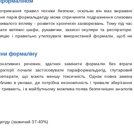
з формаліном
тримання правил техніки безпеки, оскільки він має виражені
хання парів формальдегіду може спричиняти подразнення слизових
тривалого впливу - розвиток хронічних захворювань. Тому під час
ати витяжні шафи, рукавички, захисні окуляри та респіратори.
яцію і правильно утилізувати використаний формалін, щоб не
іни формаліну
рнативних речовин, здатних замінити формалін без втрати
ораторії почали застосовувати параформальдегід, глутаровий
 препарати, що мають меншу токсичність. Однак повна заміна
ливо в умовах, де потрібна економічність і тривале зберігання
ні тривають, і в майбутньому можлива поява безпечніших аналогів
гіду (зазвичай 37-40%)