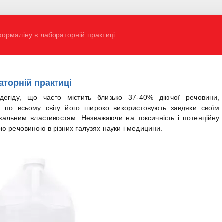
ормаліну в лабораторній практиці
торній практиці
егіду, що часто містить близько 37-40% діючої речовини,
х по всьому світу його широко використовують завдяки своїм
вальним властивостям. Незважаючи на токсичність і потенційну
ю речовиною в різних галузях науки і медицини.