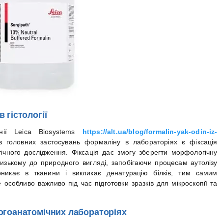
 гістології
нії Leica Biosystems
https://alt.ua/blog/formalin-yak-odin-iz-
з головних застосувань формаліну в лабораторіях є фіксація
гічного дослідження. Фіксація дає змогу зберегти морфологічну
лизькому до природного вигляді, запобігаючи процесам аутолізу
оникає в тканини і викликає денатурацію білків, тим самим
е особливо важливо під час підготовки зразків для мікроскопії та
огоанатомічних лабораторіях