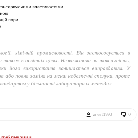
 консервуючими властивостями
иною
ацій пари
)
огії, хімічній промисловості. Він застосовується в
ї, а також в освітніх цілях. Незважаючи на токсичність,
пеки його використання залишається виправданим. У
 або повна заміна на менш небезпечні сполуки, проте
стандартом у більшості лабораторних методик.
anest1993
0
е публикации