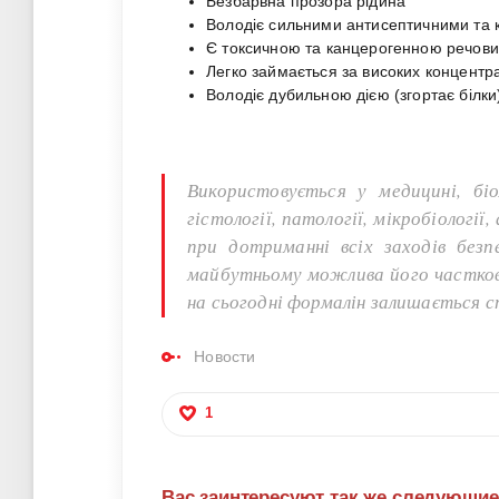
Безбарвна прозора рідина
Володіє сильними антисептичними та
Є токсичною та канцерогенною речов
Легко займається за високих концентр
Володіє дубильною дією (згортає білки
Використовується у медицині, біол
гістології, патології, мікробіологі
при дотриманні всіх заходів без
майбутньому можлива його часткова
на сьогодні формалін залишається 
Новости
1
Вас заинтересуют так же следующи