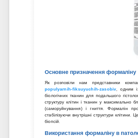
Основне призначення формаліну в
Як розповіли нам представники компа
populyarnih-fiksuyuchih-zasobiv
, одним і
біологічних тканин для подальшого гістоло
структуру клітин і тканин у максимально б
(саморуйнування) і гниття. Формалін пр
стабілізуючи внутрішні структури клітини. Ц
біопсій.
Використання формаліну в патол