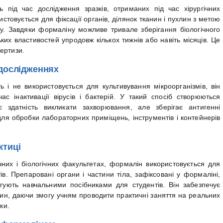
 під час дослідження зразків, отриманих під час хірургічних
ристовується для фіксації органів, ділянок тканин і пухлин з метою
зу. Завдяки формаліну можливе тривале зберігання біологічного
ких властивостей упродовж кількох тижнів або навіть місяців. Це
ертизи.
 дослідженнях
 і не використовується для культивування мікроорганізмів, він
час інактивації вірусів і бактерій. У такий спосіб створюються
є здатність викликати захворювання, але зберігає антигенні
для обробки лабораторних приміщень, інструментів і контейнерів
ктиці
них і біологічних факультетах, формалін використовується для
в. Препаровані органи і частини тіла, зафіксовані у формаліні,
угують навчальними посібниками для студентів. Він забезпечує
нин, даючи змогу учням проводити практичні заняття на реальних
ки.