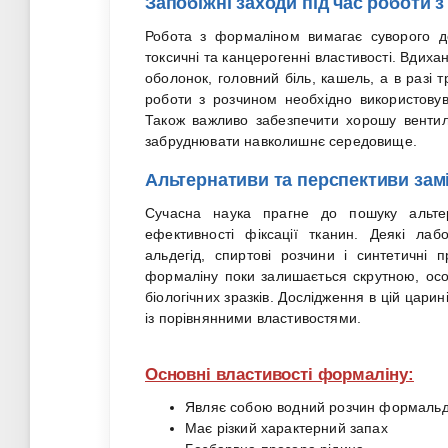
Запобіжні заходи під час роботи 
Робота з формаліном вимагає суворого до
токсичні та канцерогенні властивості. Вди
оболонок, головний біль, кашель, а в разі 
роботи з розчином необхідно використовув
Також важливо забезпечити хорошу вентил
забруднювати навколишнє середовище.
Альтернативи та перспективи зам
Сучасна наука прагне до пошуку альте
ефективності фіксації тканин. Деякі лаб
альдегід, спиртові розчини і синтетичні
формаліну поки залишається скрутною, особ
біологічних зразків. Дослідження в цій цари
із порівнянними властивостями.
Основні властивості формаліну:
Являє собою водний розчин формальде
Має різкий характерний запах