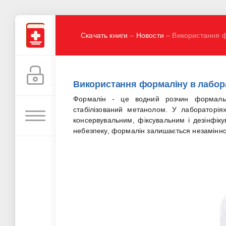
Скачать книги
–
Новости
– Використання ф
Використання формаліну в лабора
Формалін - це водний розчин формальд
стабілізований метанолом. У лабораторія
консервувальним, фіксувальним і дезінфіку
небезпеку, формалін залишається незамінно