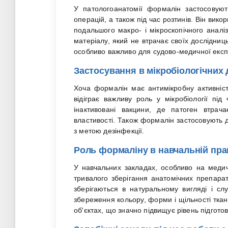
У патологоанатомії формалін застосовують
операцій, а також під час розтинів. Він вико
подальшого макро- і мікроскопічного аналі
матеріалу, який не втрачає своїх дослідниць
особливо важливо для судово-медичної експ
Застосування в мікробіологічних
Хоча формалін має антимікробну активність
відіграє важливу роль у мікробіології під 
інактивовані вакцини, де патоген втрача
властивості. Також формалін застосовують 
з метою дезінфекції.
Роль формаліну в навчальній пра
У навчальних закладах, особливо на медич
тривалого зберігання анатомічних препараті
зберігаються в натуральному вигляді і сл
збереження кольору, форми і щільності тка
об'єктах, що значно підвищує рівень підготов