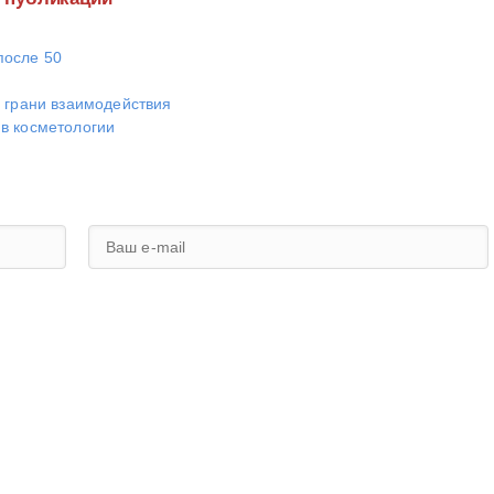
после 50
е грани взаимодействия
в косметологии