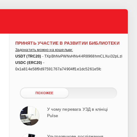
ПРИНЯТЬ УЧАСТИЕ В РАЗВИТИИ БИБЛИОТЕКИ
Задонатить можно на кошельки:
USDT (TRC20)
- TXpBhNvPWNvHNv44R8968hmCLXui32pLzi
USDC (ERC20)
-
0x1a814e58f9d97591767a74904ff1e1dc5261e5fc
ПОХОЖЕЕ
У чому перевага УЗД в клініці
Pulse
Ультразвукове дослідження