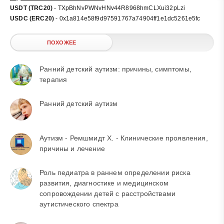
USDT (TRC20)
- TXpBhNvPWNvHNv44R8968hmCLXui32pLzi
USDC (ERC20)
- 0x1a814e58f9d97591767a74904ff1e1dc5261e5fc
ПОХОЖЕЕ
Ранний детский аутизм: причины, симптомы,
терапия
Ранний детский аутизм
Аутизм - Ремшмидт X. - Клинические проявления,
причины и лечение
Роль педиатра в раннем определении риска
развития, диагностике и медицинском
сопровождении детей с расстройствами
аутистического спектра