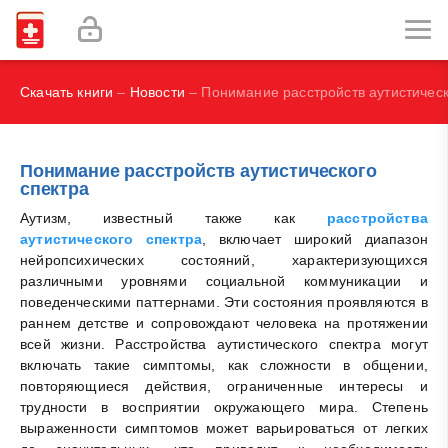
И.В., Брегель Л.В., Субботин В.М.
Фокин В. А.
Скачать книги
–
Новости
– Понимание расстройств аутистическ
Понимание расстройств аутистического
спектра
Аутизм, известный также как
расстройства
аутистического спектра
, включает широкий диапазон
нейропсихических состояний, характеризующихся
различными уровнями социальной коммуникации и
поведенческими паттернами. Эти состояния проявляются в
раннем детстве и сопровождают человека на протяжении
всей жизни. Расстройства аутистического спектра могут
включать такие симптомы, как сложности в общении,
повторяющиеся действия, ограниченные интересы и
трудности в восприятии окружающего мира. Степень
выраженности симптомов может варьироваться от легких