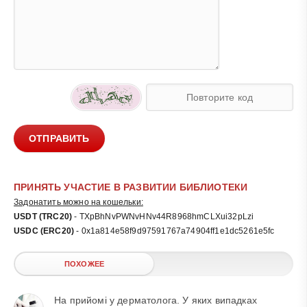
ОТПРАВИТЬ
ПРИНЯТЬ УЧАСТИЕ В РАЗВИТИИ БИБЛИОТЕКИ
Задонатить можно на кошельки:
USDT (TRC20)
- TXpBhNvPWNvHNv44R8968hmCLXui32pLzi
USDC (ERC20)
- 0x1a814e58f9d97591767a74904ff1e1dc5261e5fc
ПОХОЖЕЕ
На прийомі у дерматолога. У яких випадках