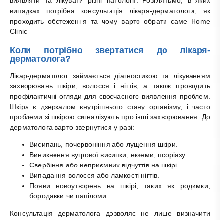
виявляти та лікувати різні патології. Розгляньмо, в яких
випадках потрібна консультація лікаря-дерматолога, як
проходить обстеження та чому варто обрати саме Home
Clinic.
Коли потрібно звертатися до лікаря-
дерматолога?
Лікар-дерматолог займається діагностикою та лікуванням
захворювань шкіри, волосся і нігтів, а також проводить
профілактичні огляди для своєчасного виявлення проблем.
Шкіра є дзеркалом внутрішнього стану організму, і часто
проблеми зі шкірою сигналізують про інші захворювання. До
дерматолога варто звернутися у разі:
Висипань, почервоніння або лущення шкіри.
Виникнення вугрової висипки, екземи, псоріазу.
Свербіння або неприємних відчуттів на шкірі.
Випадання волосся або ламкості нігтів.
Появи новоутворень на шкірі, таких як родимки,
бородавки чи папіломи.
Консультація дерматолога дозволяє не лише визначити