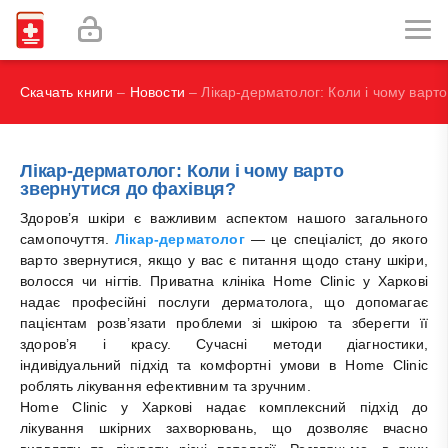
И.В., Брегель Л.В., Субботин В.М.
Фокин В. А.
Скачать книги
–
Новости
– Лікар-дерматолог: Коли і чому варт
Лікар-дерматолог: Коли і чому варто
звернутися до фахівця?
Здоров’я шкіри є важливим аспектом нашого загального
самопочуття.
Лікар-дерматолог
— це спеціаліст, до якого
варто звернутися, якщо у вас є питання щодо стану шкіри,
волосся чи нігтів. Приватна клініка Home Clinic у Харкові
надає професійні послуги дерматолога, що допомагає
пацієнтам розв’язати проблеми зі шкірою та зберегти її
здоров’я і красу. Сучасні методи діагностики,
індивідуальний підхід та комфортні умови в Home Clinic
роблять лікування ефективним та зручним.
Home Clinic у Харкові надає комплексний підхід до
лікування шкірних захворювань, що дозволяє вчасно