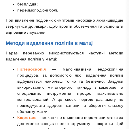
безпліддя;
переймоподібні болі.
При виявленні подібних симптомів необхідно якнайшвидше
звернутися до лікаря, щоб пройти обстеження та розпочати
відповідне лікування.
Методи видалення поліпів в матці
Наразі переважно використовуються наступні методи
видалення поліпів у матці:
Гістероскопія
— малоінвазивна ендоскопічна
процедура, за допомогою якої видалення поліпів
відбувається найбільш точно та безпечно. Завдяки
використанню мініатюрного приладу з камерою та
спеціальних інструментів процес максимально
контрольований. А це своєю чергою дає змогу не
пошкоджувати здорові тканини та зберегти слизову
оболонку матки.
Кюретаж
— механічне очищення порожнини матки за
допомогою спеціального інструменту — кюретки. Цей