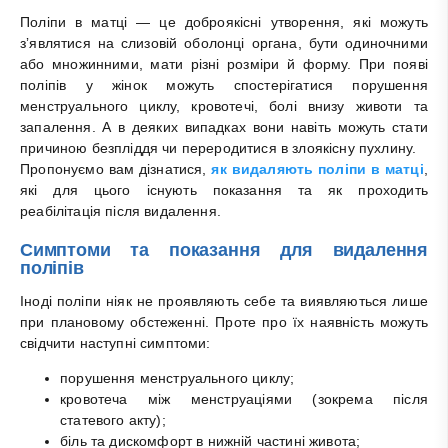
Поліпи в матці — це доброякісні утворення, які можуть
зʼявлятися на слизовій оболонці органа, бути одиночними
або множинними, мати різні розміри й форму. При появі
поліпів у жінок можуть спостерігатися порушення
менструального циклу, кровотечі, болі внизу животи та
запалення. А в деяких випадках вони навіть можуть стати
причиною безпліддя чи переродитися в злоякісну пухлину.
Пропонуємо вам дізнатися,
як видаляють поліпи в матці
,
які для цього існують показання та як проходить
реабілітація після видалення.
Симптоми та показання для видалення
поліпів
Іноді поліпи ніяк не проявляють себе та виявляються лише
при плановому обстеженні. Проте про їх наявність можуть
свідчити наступні симптоми:
порушення менструального циклу;
кровотеча між менструаціями (зокрема після
статевого акту);
біль та дискомфорт в нижній частині живота;