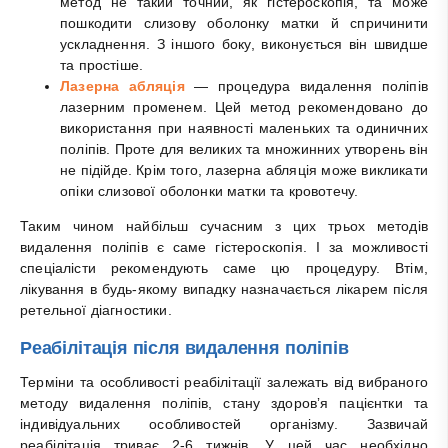
метод не такий точний, як гістероскопія, та може
пошкодити слизову оболонку матки й спричинити
ускладнення. З іншого боку, виконується він швидше
та простіше.
Лазерна абляція
— процедура видалення поліпів
лазерним променем. Цей метод рекомендовано до
використання при наявності маленьких та одиничних
поліпів. Проте для великих та множинних утворень він
не підійде. Крім того, лазерна абляція може викликати
опіки слизової оболонки матки та кровотечу.
Таким чином найбільш сучасним з цих трьох методів
видалення поліпів є саме гістероскопія. І за можливості
спеціалісти рекомендують саме цю процедуру. Втім,
лікування в будь-якому випадку назначається лікарем після
ретельної діагностики.
Реабілітація після видалення поліпів
Терміни та особливості реабілітації залежать від вибраного
методу видалення поліпів, стану здоровʼя пацієнтки та
індивідуальних особливостей організму. Зазвичай
реабілітація триває 2-6 тижнів. У цей час необхідно