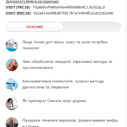
Задонатить можно на кошельки:
USDT (TRC20)
- TXpBhNvPWNvHNv44R8968hmCLXui32pLzi
USDC (ERC20)
- 0x1a814e58f9d97591767a74904ff1e1dc5261e5fc
ПОХОЖЕЕ
Лікар тільки для жінок: кому та коли потрібен
гінеколог
Чим обезболити геморой: ефективні методи та
протипоказання
Консервативна гінекологія: сучасні методи
діагностики та лікування
Як препарат Смекта лікує діарею
Лазерное лечение варикоза: развенчиваем мифы
и страхи