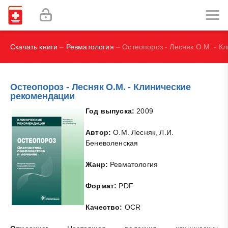
С., Дж. М. Риппе, А. Лисбон, С. О. Херд
И.В., Брегель Л.В., Субботин В.М.
Скачать книги
–
Ревматология
– Остеопороз - Лесняк О.М. - К
Остеопороз - Лесняк О.М. - Клинические
рекомендации
Год выпуска:
2009
Автор
:
О.М. Лесняк, Л.И.
Беневоленская
Жанр:
Ревматология
Формат:
PDF
Качество:
OCR