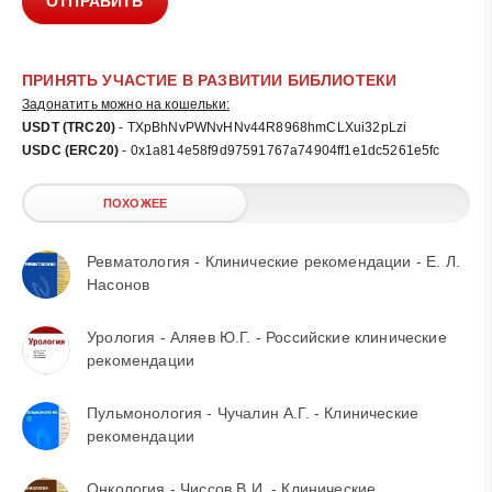
ОТПРАВИТЬ
ПРИНЯТЬ УЧАСТИЕ В РАЗВИТИИ БИБЛИОТЕКИ
Задонатить можно на кошельки:
USDT (TRC20)
- TXpBhNvPWNvHNv44R8968hmCLXui32pLzi
USDC (ERC20)
- 0x1a814e58f9d97591767a74904ff1e1dc5261e5fc
ПОХОЖЕЕ
Ревматология - Клинические рекомендации - Е. Л.
Насонов
Урология - Аляев Ю.Г. - Российские клинические
рекомендации
Пульмонология - Чучалин А.Г. - Клинические
рекомендации
Онкология - Чиссов В.И. - Клинические