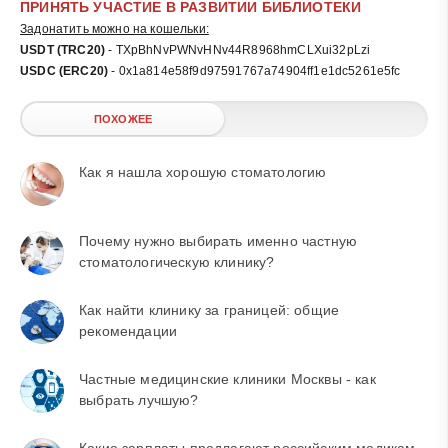
ПРИНЯТЬ УЧАСТИЕ В РАЗВИТИИ БИБЛИОТЕКИ
Задонатить можно на кошельки:
USDT (TRC20)
- TXpBhNvPWNvHNv44R8968hmCLXui32pLzi
USDC (ERC20)
- 0x1a814e58f9d97591767a74904ff1e1dc5261e5fc
ПОХОЖЕЕ
Как я нашла хорошую стоматологию
Почему нужно выбирать именно частную
стоматологическую клинику?
Как найти клинику за границей: общие
рекомендации
Частные медицинские клиники Москвы - как
выбрать лучшую?
Какие зарплаты предлагают российским медикам