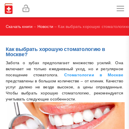
И.В., Брегель Л.В., Субботин В.М.
Фокин В. А.
Скачать книги
–
Новости
– Как выбрать хорошую стоматологию
Как выбрать хорошую стоматологию в
Москве?
Забота о зубах предполагает множество усилий. Она
включает не только ежедневный уход, но и регулярное
посещение стоматолога.
Стоматологии в Москве
представлены в большом количестве – от клиник. Качество
услуг далеко не везде высокое, а цены оправданные.
Чтобы выбрать хорошую стоматологию, рекомендуется
учитывать следующие особенности.