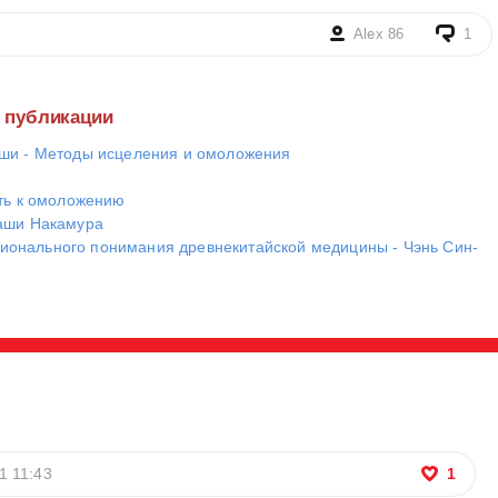
Alex 86
1
е публикации
оши - Методы исцеления и омоложения
уть к омоложению
каши Накамура
онального понимания древнекитайской медицины - Чэнь Син-
1 11:43
1