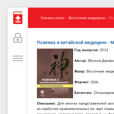
Скачать книги
–
Восточная медицина
– Пс
Психика в китайской медицине - 
Год выпуска:
2013
Автор:
Мачоча Джова
Жанр:
Восточная мед
Формат:
DjVu
Качество:
Отсканиров
Описание:
Для многих представителей зап
из наиболее привлекательных ее черт оказы
понимании человеческого здоровья и бо