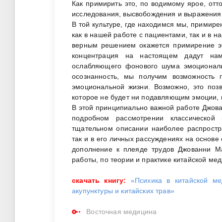
Как примирить это, по водимому ярое, от
исследования, высвобождения и выражения
В той культуре, где находимся мы, примире
как в нашей работе с пациентами, так и в на
верным решением окажется примирение эт
концентрация на настоящем дадут на
ослабляющего фонового шума эмоциональ
осознанность, мы получим возможность 
эмоциональной жизни. Возможно, это поз
которое не будет ни подавляющим эмоции,
В этой принципиально важной работе Джов
подробном рассмотрении классической 
тщательном описании наиболее распростр
так и в его личных рассуждениях на основе
дополнение к плеяде трудов Джованни М
работы, по теории и практике китайской ме
скачать книгу:
«Психика в китайской м
акупунктуры и китайских трав»
Восточная медицина