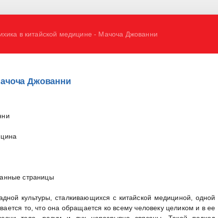
ихика в китайской медицине - Мачоча Джованни
Мачоча Джованни
нни
ицина
анные страницы
адной культуры, сталкивающихся с китайской медициной, одной
вается то, что она обращается ко всему человеку целиком и в ее
лезни тело, разум и дух неразрывно связаны. Такой подход