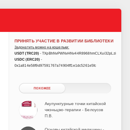
ПРИНЯТЬ УЧАСТИЕ В РАЗВИТИИ БИБЛИОТЕКИ
Задонатить можно на кошельки:
USDT (TRC20)
- TXpBhNvPWNvHNv44R8968hmCLXui32pLzi
USDC (ERC20)
-
0x1a814e58f9d97591767a74904ff1e1dc5261e5fc
ПОХОЖЕЕ
Акупунктурные точки китайской
чжэньцзю-терапии - Белоусов
П.В.
Основы китайской медицины -