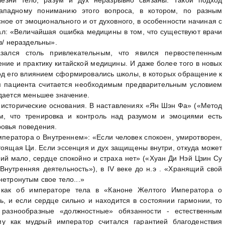
западному пониманию этого вопроса, в котором, по разным
ное от эмоционального и от духовного, в особенности начиная с
овал: «Величайшая ошибка медицины в том, что существуют врачи
в/ нераздельны».
азался столь привлекательным, что явился первостепенным
ние и практику китайской медицины. И даже более того в новых
од его влиянием сформировались школы, в которых обращение к
 пациента считается необходимым предварительным условием
идается меньшее значение.
т исторические основания. В наставлениях «Ян Шэн Фа» («Метод
им, что тренировка и контроль над разумом и эмоциями есть
ровья поведения.
ператора о Внутреннем»: «Если человек спокоен, умиротворен,
стоящая Ци. Если эссенция и дух защищены внутри, откуда может
ий мало, сердце спокойно и страха нет» («Хуан Ди Нэй Цзин Су
«Внутренняя деятельность»), в IV веке до н.э . «Хранящий свой
нетронутым свое тело...»
 как об императоре тела в «Каноне Желтого Императора о
, и если сердце сильно и находится в состоянии гармонии, то
разнообразные «должностные» обязанности - естественным
му как мудрый император считался гарантией благоденствия