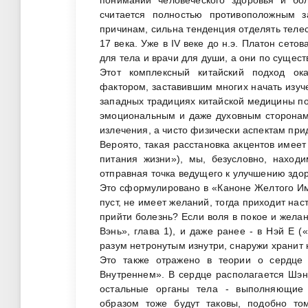
считается полностью противоположным 
причинам, сильна тенденция отделять телес
17 века. Уже в IV веке до н.э. Платон сет
для тела и врачи для души, а они по сущест
Этот комплексный китайский подход ок
фактором, заставившим многих начать изуче
западных традициях китайской медицины п
эмоциональным и даже духовным сторонам
излечения, а чисто физически аспектам пр
Вероято, такая расстановка акцентов имее
питания жизни»), мы, безусловно, наход
отправная точка ведущего к улучшению здо
Это сформулировано в «Каноне Желтого Им
пуст, не имеет желаний, тогда приходит на
прийти болезнь? Если воля в покое и желан
Вэнь», глава 1), и даже ранее - в Нэй Е (
разум нетронутым изнутри, снаружи хранит 
Это также отражено в теории о сердце
Внутреннем». В сердце располагается Шэнь
остальные органы тела - выполняющие 
образом тоже будут таковы, подобно то