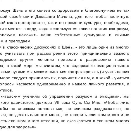
округ Шэнь и его связей со здоровьем и благополучием не так
всей своей книги Джованни Мачоча, для того чтобы постигнуть
ой как в пространстве, так и по времени культуры, необходимо,
ти имеется в виду, когда используются такие понятия как разум,
рискуем наложить наши собственные культурные и личные
ем и преподаем.
у в классических дискуссиях о Шэнь, - это лишь один из многих
о учитывать при рассмотрении этого принципиально важного
одимое другим лечение привести к разрешению нашего
ва; в какой мере мы считаем, что содержанке эмоционального
акими путями мы можем пытаться контролировать (и учить наших
мере следует принимать их, подчиняться им, а в какой - учиться
вопросы касаются одновременно и нашего личного развития, и
ктиков.
 китайским учениям об управлении разумом и эмоциями, мы
ого даоистского доктора VII века Сунь Сы Мяо: «Чтобы жить
тобы не слишком волноваться, не слишком раздражаться, не
ься, не делать слишком много, не говорить слишком много и не
меть слишком много желании, ни оказываться в слишком многих
дно для здоровья».