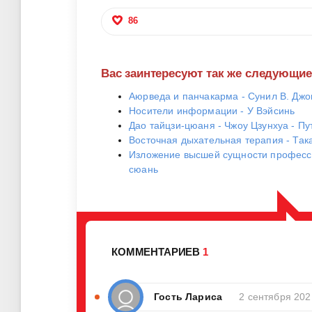
86
Вас заинтересуют так же следующи
Аюрведа и панчакарма - Сунил В. Дж
Носители информации - У Вэйсинь
Дао тайцзи-цюаня - Чжоу Цзунхуа - П
Восточная дыхательная терапия - Та
Изложение высшей сущности професси
сюань
КОММЕНТАРИЕВ
1
Гость Лариса
2 сентября 202