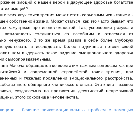
торжение эмоций с нашей верой в дарующее здоровье богатстве
 этих эмоций?
ние этих двух точек зрения может стать серьезным испытанием -
шей собственной жизни. Может статься, как это часто бывает, что
их кажущихся противоположностей. Так, успокоение разума и
м возможность соединиться со всеобщим и отвлечься от
но ненужного. В то же время развив в себе более глубокую
почувствовать и исследовать более подлинные потоки своей
волит нам выдержать такое видение эмоционального здоровья
 ни самооправдательным.
анни Мачоча обращается ко всем этим важным вопросам как при
китайской и современной европейской точек зрения, при
аненных и тяжелых проявлении эмоционального расстройства,
 собственного обширного клинического опыта. Эта книга - важное
ачоча, создаваемых на протяжении десятилетий непрерывной
дицины, этого сокровища человечества.
едицине - Лечение психоэмоциональных проблем с помощью