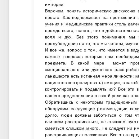
империи.
Впрочем, понять историческую дискуссию в
просто. Как подчеркивает на протяжении 
учения и медицинские практики столь далек
прежде всего, понять, что в действительнос
воля и дух. Без этого понимания мы 
предубеждения на то, что мы читаем, изуча
И все же, вопрос о том, что имеется в вид
важных вопросов которые нам необходим
предмета. В какой мере может пров
эмоционального или духовного расстройст
ландшафта есть истинная мера личности; к
пациентов контролировать) эмоции; в какой 
контролировать и подавлять их? Все эти 
нашего представления о своей роли как пра
Обратившись к некоторым традиционным
обнаружим следующие рекомендации велик
долго, люди должны заботиться о том ч
слишком расстраиваться, не слишком пугат
смеяться слишком много. Не следует ни и
расстраивающих положениях. Все этого вре