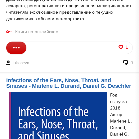
лекарств, регенеративная и прецизионная медицина» дает
читателям эксклюзивное представление о текущих
достижениях в области остеоартрита.
Книги на английском
1
lukoneva
0
Infections of the Ears, Nose, Throat, and
Sinuses - Marlene L. Durand, Daniel G. Deschler
Год
выпуска:
2018
Автор:
Marlene L.
Durand,
Daniel G.