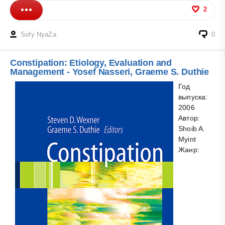
2
Sofy NyaZa
0
Constipation: Etiology, Evaluation and
Management - Yosef Nasseri, Graeme S. Duthie
Год
выпуска:
2006
Автор:
Shoib A.
Myint
Жанр: