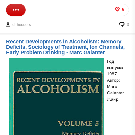
6
dr.house.s
0
Recent Developments in Alcoholism: Memory
Deficits, Sociology of Treatment, Ion Channels,
Early Problem Drinking - Marc Galanter
Год
выпуска:
1987
Автор:
Marc
Galanter
Жанр: