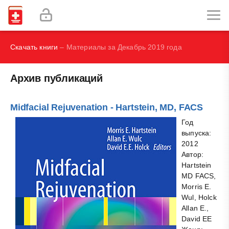
И.В., Брегель Л.В., Субботин В.М.
Фокин В. А.
Скачать книги
– Материалы за Декабрь 2019 года
Архив публикаций
Midfacial Rejuvenation - Hartstein, MD, FACS
Год
выпуска:
2012
Автор:
Hartstein
MD FACS,
Morris E.
Wul, Holck
Allan E.,
David EE