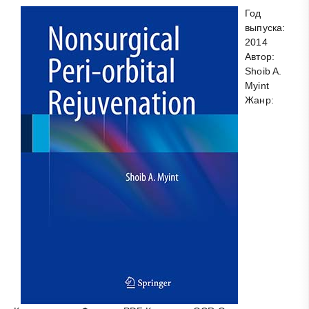
Год
выпуска:
2014
Автор:
Shoib A.
Myint
Жанр: