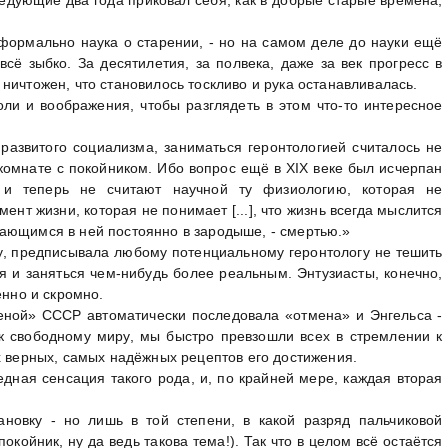
- формально наука о старении, - но на самом деле до науки ещё
сё зыбко. За десятилетия, за полвека, даже за век прогресс в
ничтожен, что становилось тоскливо и рука останавливалась.
ли и воображения, чтобы разглядеть в этом что-то интересное
 развитого социализма, заниматься геронтологией считалось не
 комнате с покойником. Ибо вопрос ещё в XIX веке был исчерпан
 и теперь не считают научной ту физиологию, которая не
нт жизни, которая не понимает [...], что жизнь всегда мыслится
ающимся в ней постоянно в зародыше, - смертью.»
у, предписывала любому потенциальному геронтологу не тешить
 и заняться чем-нибудь более реальным. Энтузиасты, конечно,
енно и скромно.
меной» СССР автоматически последовала «отмена» и Энгельса -
к свободному миру, мы быстро превзошли всех в стремлении к
х верных, самых надёжных рецептов его достижения.
едная сенсация такого рода, и, по крайней мере, каждая вторая
тановку - но лишь в той степени, в какой разряд пальчиковой
окойник, ну да ведь такова тема!). Так что в целом всё остаётся