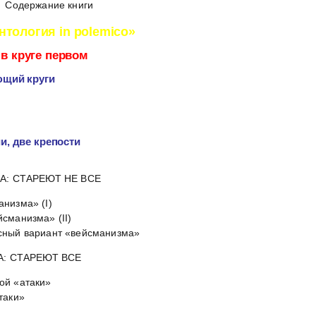
Содержание книги
нтология in polemico»
 в круге первом
ющий круги
и, две крепости
А: СТАРЕЮТ НЕ ВСЕ
низма» (I)
сманизма» (II)
сный вариант «вейсманизма»
: СТАРЕЮТ ВСЕ
ой «атаки»
таки»