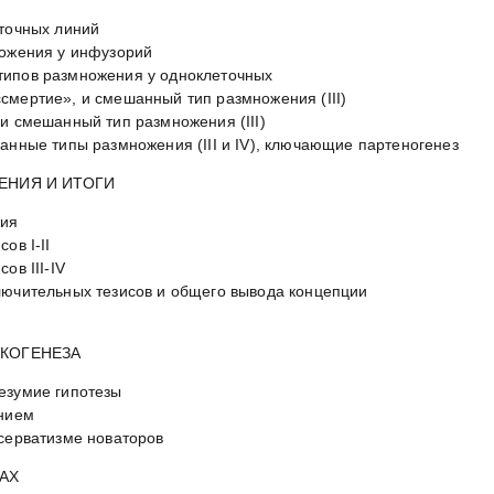
еточных линий
ножения у инфузорий
типов размножения у одноклеточных
смертие», и смешанный тип размножения (III)
и смешанный тип размножения (III)
анные типы размножения (III и IV), ключающие партеногенез
ЕНИЯ И ИТОГИ
ния
ов I-II
ов III-IV
лючительных тезисов и общего вывода концепции
КОГЕНЕЗА
езумие гипотезы
ением
нсерватизме новаторов
АХ