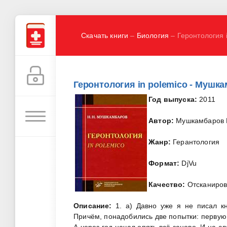
Скачать книги
–
Биология
– Геронтология 
Геронтология in polemico - Мушка
Год выпуска:
2011
Автор:
Мушкамбаров 
Жанр:
Герантология
Формат:
DjVu
Качество:
Отсканиро
Описание:
1. а) Давно уже я не писал кн
Причём, понадобились две попытки: первую 
А через год начал опять всё заново. И на 