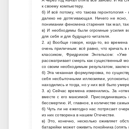
к своему компьютеру.
б) И всё потому, что такова геронтология 
далеко не дотягивающая. Ничего не ясно, в
понимании феномена старения так мал, так 
в) И необходимы были огромные усилия во
для себя и для будущего читателя.
2. а) Вообще говоря, когда-то, во времена
очень приличным: всё равно, что кричать в
классиком, Фридрихом Энгельсом: «Уже
рассматривает смерть как существенный моме
со своим необходимым результатом, заключ
б) Эта чеканная формулировка, по существ
себя несбыточными иллюзиями, успокоиться
находились и тогда, но у них всё было умер
3. а) Сейчас времена изменились. За «от
вместе с его максимой. Присоединившись 
бессмертию. И, главное, в количестве самы
б) Чуть ли не ежегодно нас потрясает очер
из них сотворена в нашем Отечестве.
в) Это, конечно, несколько оживляет обс
батарейки может оживить покойника (опять п