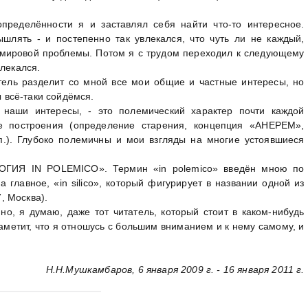
определённости я и заставлял себя найти что-то интересное.
шлять - и постепенно так увлекался, что чуть ли не каждый,
о мировой проблемы. Потом я с трудом переходил к следующему
влекался.
атель разделит со мной все мои общие и частные интересы, но
ы всё-таки сойдёмся.
 наши интересы, - это полемический характер почти каждой
е построения (определение старения, концепция «АНЕРЕМ»,
.). Глубоко полемичны и мои взгляды на многие устоявшиеся
ЛОГИЯ IN POLEMICO». Термин «in polemico» введён мною по
 а главное, «in silico», который фигурирует в названии одной из
7, Москва).
но, я думаю, даже тот читатель, который стоит в каком-нибудь
заметит, что я отношусь с большим вниманием и к нему самому, и
Н.Н.Мушкамбаров, 6 января 2009 г. - 16 января 2011 г.