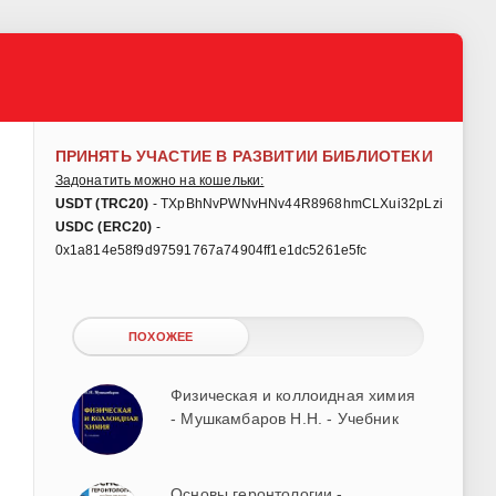
ПРИНЯТЬ УЧАСТИЕ В РАЗВИТИИ БИБЛИОТЕКИ
Задонатить можно на кошельки:
USDT (TRC20)
- TXpBhNvPWNvHNv44R8968hmCLXui32pLzi
USDC (ERC20)
-
0x1a814e58f9d97591767a74904ff1e1dc5261e5fc
ПОХОЖЕЕ
Физическая и коллоидная химия
- Мушкамбаров Н.Н. - Учебник
Основы геронтологии -