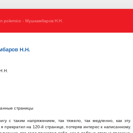
in polemico - Мушкамбаров Н.Н.
мбаров Н.Н.
Н.Н.
ванные страницы
игу с таким напряжением, так тяжело, так медленно, как эту.
я прекратил на 120-й странице, потеряв интерес к написанному.
следующие два года приковал себя, как в добрые старые времена,