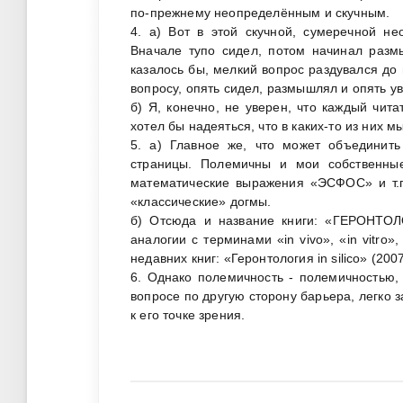
по-прежнему неопределённым и скучным.
4. а) Вот в этой скучной, сумеречной не
Вначале тупо сидел, потом начинал размы
казалось бы, мелкий вопрос раздувался д
вопросу, опять сидел, размышлял и опять у
б) Я, конечно, не уверен, что каждый чит
хотел бы надеяться, что в каких-то из них м
5. а) Главное же, что может объединить
страницы. Полемичны и мои собственны
математические выражения «ЭСФОС» и т.п
«классические» догмы.
б) Отсюда и название книги: «ГЕРОНТО
аналогии с терминами «in vivo», «in vitro»,
недавних книг: «Геронтология in silico» (200
6. Однако полемичность - полемичностью, 
вопросе по другую сторону барьера, легко 
к его точке зрения.