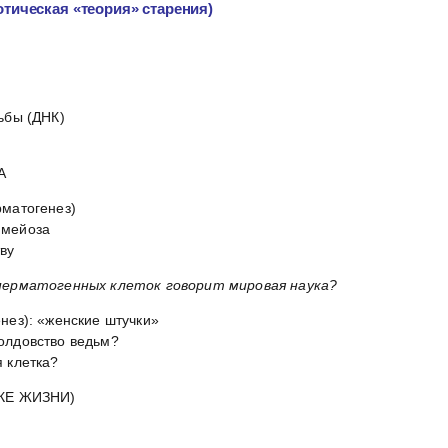
тическая «теория» старения)
ьбы (ДНК)
А
рматогенез)
 мейоза
ву
перматогенных клеток говорит мировая наука?
нез): «женские штучки»
олдовство ведьм?
 клетка?
КЕ ЖИЗНИ)