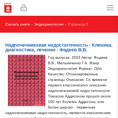
И.В., Брегель Л.В., Субботин В.М.
Фокин В. А.
Скачать книги
–
Эндокринология
– Страница 5
Надпочечниковая недостаточность - Клиника,
диагностика, лечение - Фадеев В.В.
Год выпуска: 2003 Автор: Фадеев
В.В., Мельниченко Г.А. Жанр:
Эндокринология Формат: DjVu
Качество: Отсканированные
страницы Описание: Со времени
первого классического описания
надпочечниковой недостаточности
Томасом Аддисоном прошло около
150 лет Болезнь Аддисона, или
более широко - первичная
надпочечниковая недостаточность, является классическим