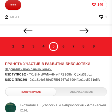
140
MEAT
1
1
2
3
4
5
6
7
8
9
ПРИНЯТЬ УЧАСТИЕ В РАЗВИТИИ БИБЛИОТЕКИ
Задонатить можно на кошельки:
USDT (TRC20)
- TXpBhNvPWNvHNv44R8968hmCLXui32pLzi
USDC (ERC20)
- 0x1a814e58f9d97591767a74904ff1e1dc5261e5fc
ПОПУЛЯРНОЕ
ОБСУЖДАЕМОЕ
Гистология, цитология и эмбриология - Афанасьев
Ю.И.