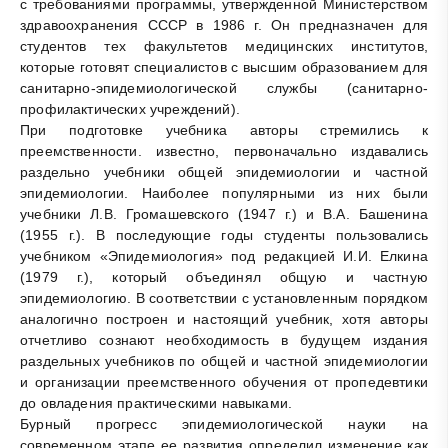
с требованиями программы, утвержденной Министерством
здравоохранения СССР в 1986 г. Он предназначен для
студентов тех факультетов медицинских институтов,
которые готовят специалистов с высшим образованием для
санитарно-эпидемиологической службы (санитарно-
профилактических учреждений).
При подготовке учебника авторы стремились к
преемственности. известно, первоначально издавались
раздельно учебники общей эпидемиологии и частной
эпидемиологии. Наиболее популярными из них были
учебники Л.В. Громашевского (1947 г.) и В.А. Башенина
(1955 г.). В последующие годы студенты пользовались
учебником «Эпидемиология» под редакцией И.И. Елкина
(1979 г.), который объединял общую и частную
эпидемиологию. В соответствии с установленным порядком
аналогично построен и настоящий учебник, хотя авторы
отчетливо сознают необходимость в будущем издания
раздельных учебников по общей и частной эпидемиологии
и организации преемственного обучения от пропедевтики
до овладения практическими навыками.
Бурный прогресс эпидемиологической науки на
современном этапе ее развития определил изменение как