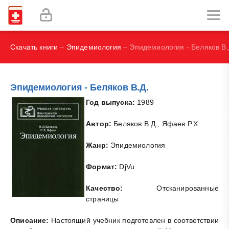
И.В., Брегель Л.В., Субботин В.М.
Фокин В. А.
Скачать книги
–
Эпидемиология
– Эпидемиология - Беляков В.
Эпидемиология - Беляков В.Д.
Год выпуска:
1989
Автор:
Беляков В.Д., Яфаев P.X.
Жанр:
Эпидемиология
Формат:
DjVu
Качество:
Отсканированные
страницы
Описание:
Настоящий учебник подготовлен в соответствии