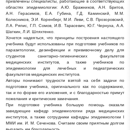
привлечены специалисты, работающие в соответствующих
областях эпидемиологии: А.Ю. Бражников, А.Н. Бритов,
А.Н. Герасимов, Е.А. Губина, Г.Д. Каминский, М.М.
Колесников, Э.И. Коренберг, М.И. Леви, С.В. Прозоровский,
Л.А. Ряпис, Г.П. Сомов, И.В. Тарасевич, Ю.Г. Чернуха, А.А.
Шаткин, Л.И. Шляхтенко.
Хочется надеяться, что принципы построения настоящего
учебника будут использованы при подготовке учебников по
паразитологии, дезинфекции и прививочному делу для
студентов санитарно-гигиенических факультетов
медицинских институтов, а также учебников по
эпидемиологии для лечебных и педиатрических
факультетов медицинских институтов.
Авторы понимают трудности взятой на себя задачи по
подготовке учебника, оригинального как по содержанию,
так и по форме его изложения, и с благодарностью примут
пожелания и критические замечания.
При подготовке учебника большую помощь оказали
заведующие кафедр эпидемиологии ряда медицинских
институтов, а также сотрудники кафедры эпидемиологии I
ММИ им. И. М. Сеченова. Считаем своим приятным долгом
выразить им благодарность.