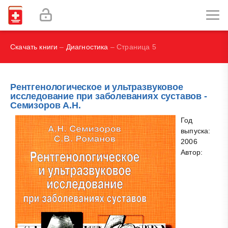
И.В., Брегель Л.В., Субботин В.М.
Фокин В. А.
Скачать книги
–
Диагностика
– Страница 5
Рентгенологическое и ультразвуковое
исследование при заболеваниях суставов -
Семизоров А.Н.
Год
выпуска:
2006
Автор: