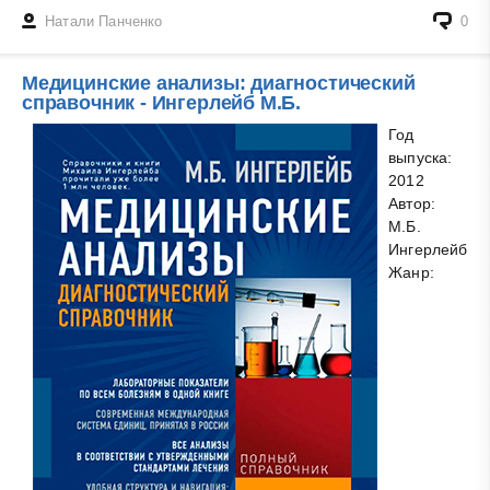
Натали Панченко
0
Медицинские анализы: диагностический
справочник - Ингерлейб М.Б.
Год
выпуска:
2012
Автор:
М.Б.
Ингерлейб
Жанр: