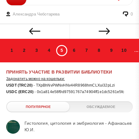
Александра Чеботарева
0
1
2
3
4
5
6
7
8
9
10
...
ПРИНЯТЬ УЧАСТИЕ В РАЗВИТИИ БИБЛИОТЕКИ
Задонатить можно на кошельки:
USDT (TRC20)
- TXpBhNvPWNvHNv44R8968hmCLXui32pLzi
USDC (ERC20)
- 0x1a814e58f9d97591767a74904ff1e1dc5261e5fc
ПОПУЛЯРНОЕ
ОБСУЖДАЕМОЕ
Гистология, цитология и эмбриология - Афанасьев
Ю.И.