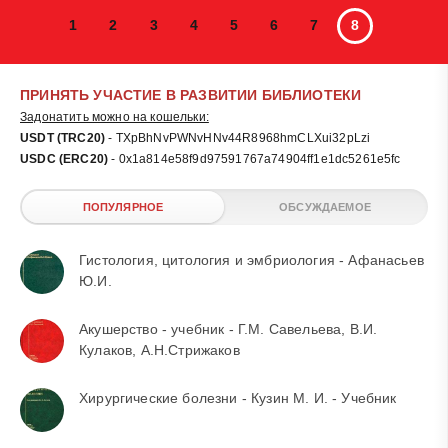
1
2
3
4
5
6
7
8
ПРИНЯТЬ УЧАСТИЕ В РАЗВИТИИ БИБЛИОТЕКИ
Задонатить можно на кошельки:
USDT (TRC20)
- TXpBhNvPWNvHNv44R8968hmCLXui32pLzi
USDC (ERC20)
- 0x1a814e58f9d97591767a74904ff1e1dc5261e5fc
ПОПУЛЯРНОЕ
ОБСУЖДАЕМОЕ
Гистология, цитология и эмбриология - Афанасьев
Ю.И.
Акушерство - учебник - Г.М. Савельева, В.И.
Кулаков, А.Н.Стрижаков
Хирургические болезни - Кузин М. И. - Учебник