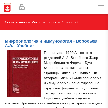
И.В., Брегель Л.В., Субботин В.М.
Фокин В. А.
Скачать книги
–
Микробиология
– Страница 8
Микробиология и иммунология - Воробьев
А.А. - Учебник
Год выпуска: 1999 Автор: под
редакцией А. А. Воробьева Жанр:
Микробиология Формат: DjVu
Качество: Отсканированные
страницы Описание: Написаный
авторами учебник «Микробиология
и иммунология» ориентирован на
студентов факультета подготовки
сестер с высшим образованием.
Подобный учебник издается
впервые. При написании учебника авторы стремились дать