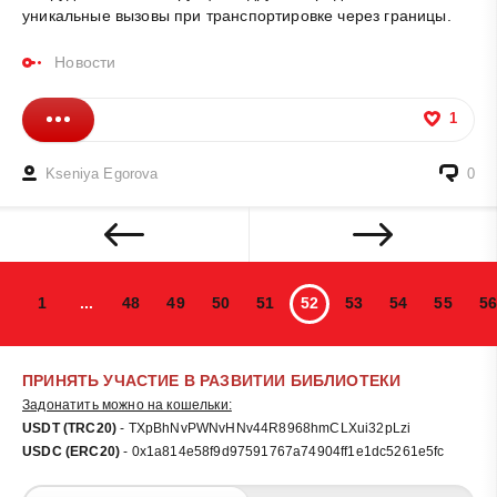
уникальные вызовы при транспортировке через границы.
Новости
1
Kseniya Egorova
0
1
...
48
49
50
51
52
53
54
55
56
ПРИНЯТЬ УЧАСТИЕ В РАЗВИТИИ БИБЛИОТЕКИ
Задонатить можно на кошельки:
USDT (TRC20)
- TXpBhNvPWNvHNv44R8968hmCLXui32pLzi
USDC (ERC20)
- 0x1a814e58f9d97591767a74904ff1e1dc5261e5fc