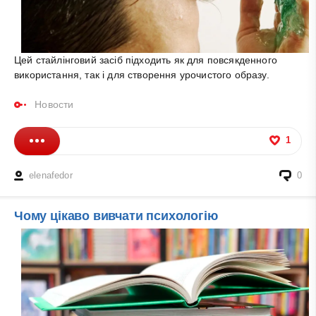
Цей стайлінговий засіб підходить як для повсякденного
використання, так і для створення урочистого образу.
Новости
1
elenafedor
0
Чому цікаво вивчати психологію