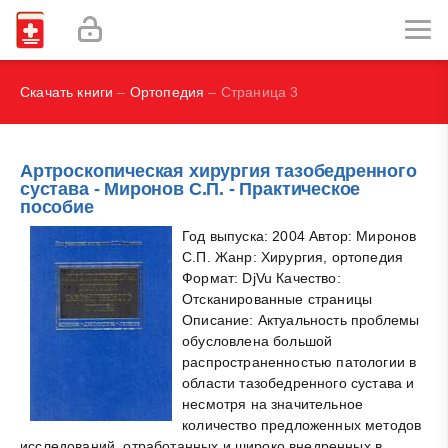
Наглядная иммунология - Бурместер Г.-Р., Пецутто А.
Labex Digital
Скачать книги
–
Ортопедия
– Страница 3
Артроскопическая хирургия тазобедренного
сустава - Миронов С.П. - Практическое
пособие
Год выпуска: 2004 Автор: Миронов
С.П. Жанр: Хирургия, ортопедия
Формат: DjVu Качество:
Отсканированные страницы
Описание: Актуальность проблемы
обусловлена большой
распространенностью патологии в
области тазобедренного сустава и
несмотря на значительное
количество предложенных методов
исследований, отработанных и широко внедренных в