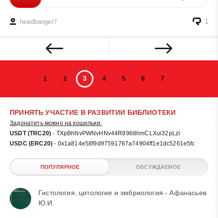
headbanger7
1
1
2
3
4
5
6
7
ПРИНЯТЬ УЧАСТИЕ В РАЗВИТИИ БИБЛИОТЕКИ
Задонатить можно на кошельки:
USDT (TRC20)
- TXpBhNvPWNvHNv44R8968hmCLXui32pLzi
USDC (ERC20)
- 0x1a814e58f9d97591767a74904ff1e1dc5261e5fc
ПОПУЛЯРНОЕ
ОБСУЖДАЕМОЕ
Гистология, цитология и эмбриология - Афанасьев
Ю.И.