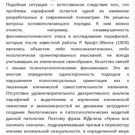
Подобная ситуация — естественное следствие того, что
проблема парафилий остается одной из наименее
разработанных в современной психиатрии. Не решены
вопросы основополагающего порядка. К ним можно
отнести, например, незавершенность
феноменологического этапа в исследовании парафилий,
которые после известной работы Р. Крафт-Эбинга (1909)
являлись объектом либо психоаналитических, либо
нозологически ориентированных изысканий, не всегда
учитывавших их клиническое своеобразие, богатство связей
с иными психопатологическими феноменами. Это во
многом определило односторонность подходов к
нарушениям психосексуальных ориентации как к
лишенным клинической самостоятельности явлениям.
Отсутствие удовлетворительного дескриптивного анализа
парафилий с выделением и изучением клинической
семиотики и закономерностей их динамики затрудняет
создание биологических и патопсихологических моделей
данной патологии. Поэтому фраза ЖДелеза «Нужно все
начинать сначала», подразумевавшая призыв к пересмотру
клиники аномальной сексуальности, в определенной мере