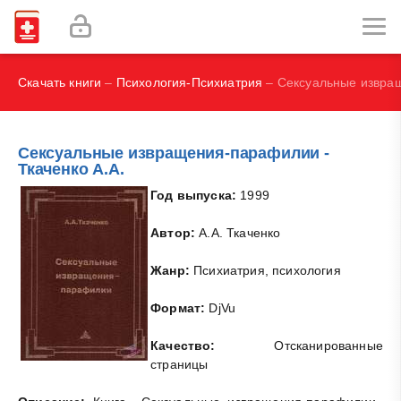
Labex Digital
Как избавиться от прыщей?
Скачать книги
–
Психология-Психиатрия
– Сексуальные извращ
Сексуальные извращения-парафилии -
Ткаченко А.А.
Год выпуска:
1999
Автор:
А.А. Ткаченко
Жанр:
Психиатрия, психология
Формат:
DjVu
Качество:
Отсканированные
страницы