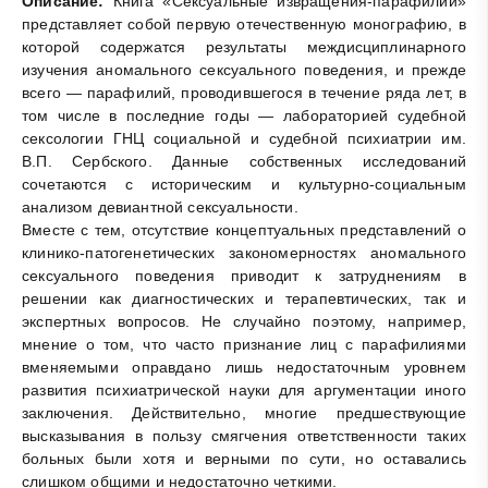
Описание:
Книга «Сексуальные извращения-парафилии»
представляет собой первую отечественную монографию, в
которой содержатся результаты междисциплинарного
изучения аномального сексуального поведения, и прежде
всего — парафилий, проводившегося в течение ряда лет, в
том числе в последние годы — лабораторией судебной
сексологии ГНЦ социальной и судебной психиатрии им.
В.П. Сербского. Данные собственных исследований
сочетаются с историческим и культурно-социальным
анализом девиантной сексуальности.
Вместе с тем, отсутствие концептуальных представлений о
клинико-патогенетических закономерностях аномального
сексуального поведения приводит к затруднениям в
решении как диагностических и терапевтических, так и
экспертных вопросов. Не случайно поэтому, например,
мнение о том, что часто признание лиц с парафилиями
вменяемыми оправдано лишь недостаточным уровнем
развития психиатрической науки для аргументации иного
заключения. Действительно, многие предшествующие
высказывания в пользу смягчения ответственности таких
больных были хотя и верными по сути, но оставались
слишком общими и недостаточно четкими.