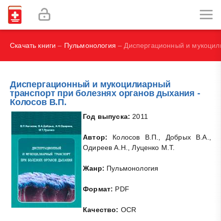
И.В., Брегель Л.В., Субботин В.М.
Фокин В. А.
Скачать книги
–
Пульмонология
– Диспергационный и мукоцили
Диспергационный и мукоцилиарный
транспорт при болезнях органов дыхания -
Колосов В.П.
Год выпуска:
2011
Автор:
Колосов В.П., Добрых В.А.,
Одиреев А.Н., Луценко М.Т.
Жанр:
Пульмонология
Формат:
PDF
Качество:
OCR