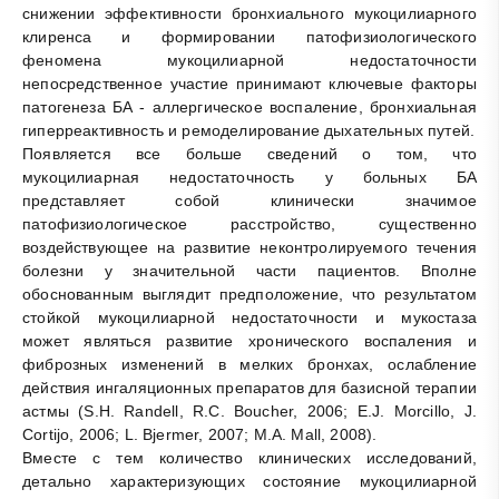
снижении эффективности бронхиального мукоцилиарного
клиренса и формировании патофизиологического
феномена мукоцилиарной недостаточности
непосредственное участие принимают ключевые факторы
патогенеза БА - аллергическое воспаление, бронхиальная
гиперреактивность и ремоделирование дыхательных путей.
Появляется все больше сведений о том, что
мукоцилиарная недостаточность у больных БА
представляет собой клинически значимое
патофизиологическое расстройство, существенно
воздействующее на развитие неконтролируемого течения
болезни у значительной части пациентов. Вполне
обоснованным выглядит предположение, что результатом
стойкой мукоцилиарной недостаточности и мукостаза
может являться развитие хронического воспаления и
фиброзных изменений в мелких бронхах, ослабление
действия ингаляционных препаратов для базисной терапии
астмы (S.H. Randell, R.C. Boucher, 2006; E.J. Morcillo, J.
Cortijo, 2006; L. Bjermer, 2007; M.A. Mall, 2008).
Вместе с тем количество клинических исследований,
детально характеризующих состояние мукоцилиарной