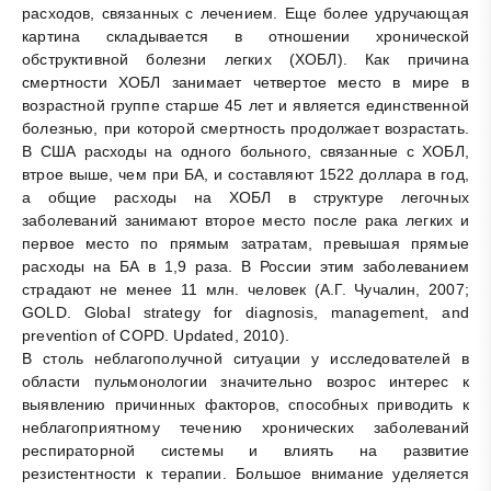
расходов, связанных с лечением. Еще более удручающая
картина складывается в отношении хронической
обструктивной болезни легких (ХОБЛ). Как причина
смертности ХОБЛ занимает четвертое место в мире в
возрастной группе старше 45 лет и является единственной
болезнью, при которой смертность продолжает возрастать.
В США расходы на одного больного, связанные с ХОБЛ,
втрое выше, чем при БА, и составляют 1522 доллара в год,
а общие расходы на ХОБЛ в структуре легочных
заболеваний занимают второе место после рака легких и
первое место по прямым затратам, превышая прямые
расходы на БА в 1,9 раза. В России этим заболеванием
страдают не менее 11 млн. человек (А.Г. Чучалин, 2007;
GOLD. Global strategy for diagnosis, management, and
prevention of COPD. Updated, 2010).
В столь неблагополучной ситуации у исследователей в
области пульмонологии значительно возрос интерес к
выявлению причинных факторов, способных приводить к
неблагоприятному течению хронических заболеваний
респираторной системы и влиять на развитие
резистентности к терапии. Большое внимание уделяется