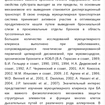
свойства субстрата выходят за эти пределы, то основным
механизмом его выведения становится диспергационный
транспорт. В свою очередь мукоцилиарная транспортная
система принимает активное участие в оптимизации
продуктивности кашля путем выведения бронхиальной
слизи в проксимальные отделы бронхов в область
туссогенных зон.
Большое количество исследований мукоцилиарного
клиренса выполнено при заболеваниях,
сопровождающихся генетически детерминированной
первичной цилиарной дискинезией, при муковисцидозе,
хроническом бронхите и ХОБЛ (В.А. Герасин и соавт., 1989;
Б.И. Гельцер и соавт., 1990, 1991, 1994; Н.А. Дидковский и
соавт., 1992; А.Г. Черменский и соавт., 2001; А.Н. Кокосов,
2002; М.М. Илькович и соавт., 2009; J.E. Agnew et al., 1986;
W.D. Bennett et al., 2001; E. Daviskas, 2002; A. Hasani et al.,
2004; J.P. Ianowski et al., 2007). Значительный интерес
представляет изучение мукоцилиарного клиренса при БА
как важного физиологического механизма защиты
структурных элементов и функции многих клеток
дыхательных путей от различного рода аллергенов. В