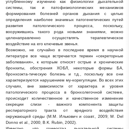
углубленному изучению как физиологии дыхательной
системы, так и патофизиологических механизмов
формирования болезней органов дыхания с целью
определения наиболее значимых патогенетических путей
развития патологического процесса, поскольку,
вооружившись такого рода новыми знаниями, можно
целенаправленно осуществлять терапевтическое
воздействие на его ключевые звенья.
Возможно, не случайно в последнее время в научной
литературе все чаще встречается термин «секреторные
заболевания», к которым относят острые и хронические
бронхиты, обострения ХОБЛ, некоторые формы БА,
бронхоэкта-тическую болезнь и т.д., поскольку все они
характеризуются нарушением му-корегуляции. Во всех этих
случаях, вне зависимости от характера и уровня
патологического процесса в бронхолегочной системе,
происходит количественное и качественное изменение
секреции слизи - важного компонента защиты
респираторного тракта от вредного воздействия
окружающей среды (М.М. Илькович и соавт., 2009; M. Del
Donno et al., 2000; B.K. Rubin, 2002).
Известно, что гомеостаз дыхательной системы