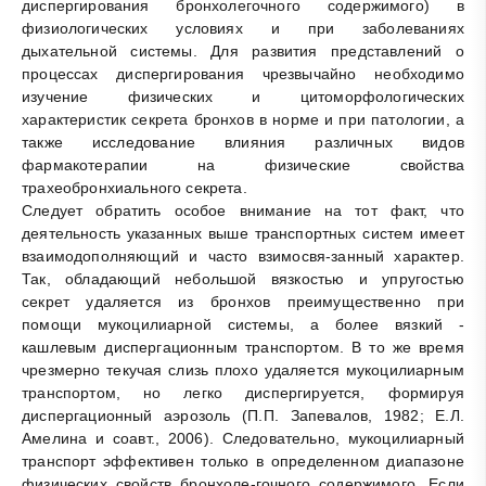
диспергирования бронхолегочного содержимого) в
физиологических условиях и при заболеваниях
дыхательной системы. Для развития представлений о
процессах диспергирования чрезвычайно необходимо
изучение физических и цитоморфологических
характеристик секрета бронхов в норме и при патологии, а
также исследование влияния различных видов
фармакотерапии на физические свойства
трахеобронхиального секрета.
Следует обратить особое внимание на тот факт, что
деятельность указанных выше транспортных систем имеет
взаимодополняющий и часто взимосвя-занный характер.
Так, обладающий небольшой вязкостью и упругостью
секрет удаляется из бронхов преимущественно при
помощи мукоцилиарной системы, а более вязкий -
кашлевым диспергационным транспортом. В то же время
чрезмерно текучая слизь плохо удаляется мукоцилиарным
транспортом, но легко диспергируется, формируя
диспергационный аэрозоль (П.П. Запевалов, 1982; Е.Л.
Амелина и соавт., 2006). Следовательно, мукоцилиарный
транспорт эффективен только в определенном диапазоне
физических свойств бронхоле-гочного содержимого. Если