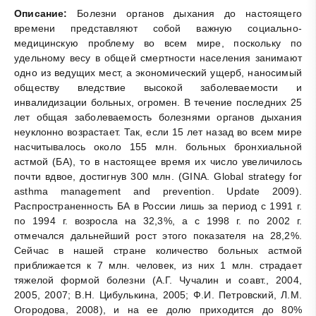
Описание:
Болезни органов дыхания до настоящего
времени представляют собой важную социально-
медицинскую проблему во всем мире, поскольку по
удельному весу в общей смертности населения занимают
одно из ведущих мест, а экономический ущерб, наносимый
обществу вледствие высокой заболеваемости и
инвалидизации больных, огромен. В течение последних 25
лет общая заболеваемость болезнями органов дыхания
неуклонно возрастает. Так, если 15 лет назад во всем мире
насчитывалось около 155 млн. больных бронхиальной
астмой (БА), то в настоящее время их число увеличилось
почти вдвое, достигнув 300 млн. (GINA. Global strategy for
asthma management and prevention. Update 2009).
Распространенность БА в России лишь за период с 1991 г.
по 1994 г. возросла на 32,3%, а с 1998 г. по 2002 г.
отмечался дальнейший рост этого показателя на 28,2%.
Сейчас в нашей стране количество больных астмой
приближается к 7 млн. человек, из них 1 млн. страдает
тяжелой формой болезни (А.Г. Чучалин и соавт., 2004,
2005, 2007; В.Н. Цибулькина, 2005; Ф.И. Петровский, Л.М.
Огородова, 2008), и на ее долю приходится до 80%