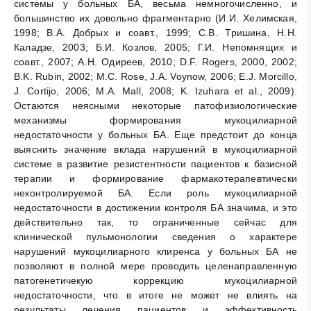
системы у больных БА, весьма немногочисленно, и
большинство их довольно фрагментарно (И.И. Хелимская,
1998; В.А. Добрых и соавт., 1999; С.В. Тришина, Н.Н.
Каладзе, 2003; Б.И. Козлов, 2005; Г.И. Непомнящих и
соавт., 2007; А.Н. Одиреев, 2010; D.F. Rogers, 2000, 2002;
B.K. Rubin, 2002; M.C. Rose, J.A. Voynow, 2006; E.J. Morcillo,
J. Cortijo, 2006; M.A. Mall, 2008; K. Izuhara et al., 2009).
Остаются неясными некоторые патофизиологические
механизмы формирования мукоцилиарной
недостаточности у больных БА. Еще предстоит до конца
выяснить значение вклада нарушений в мукоцилиарной
системе в развитие резистентности пациентов к базисной
терапии и формирование фармакотерапевтически
неконтролируемой БА. Если роль мукоцилиарной
недостаточности в достижении контроля БА значима, и это
действительно так, то ограниченные сейчас для
клинической пульмонологии сведения о характере
нарушений мукоцилиарного клиренса у больных БА не
позволяют в полной мере проводить целенаправленную
патогенетичекую коррекцию мукоцилиарной
недостаточности, что в итоге не может не влиять на
результаты лечения пациентов и эффективность