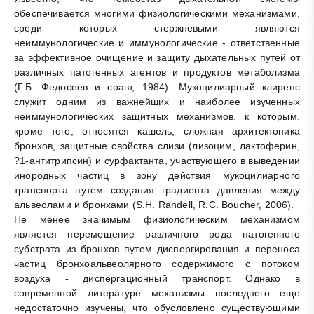
обеспечивается многими физиологическими механизмами,
среди которых стержневыми являются
неиммунологические и иммунологические - ответственные
за эффективное очищение и защиту дыхательных путей от
различных патогенных агентов и продуктов метаболизма
(Г.Б. Федосеев и соавт, 1984). Мукоцилиарный клиренс
служит одним из важнейших и наиболее изученных
неиммунологических защитных механизмов, к которым,
кроме того, относятся кашель, сложная архитектоника
бронхов, защитные свойства слизи (лизоцим, лактоферин,
?
1
-антитрипсин) и сурфактанта, участвующего в выведении
инородных частиц в зону действия мукоцилиарного
транспорта путем создания градиента давления между
альвеолами и бронхами (S.H. Randell, R.C. Boucher, 2006).
Не менее значимым физиологическим механизмом
является перемещение различного рода патогенного
субстрата из бронхов путем диспергирования и переноса
частиц бронхоальвеолярного содержимого с потоком
воздуха - диспергационный транспорт. Однако в
современной литературе механизмы последнего еще
недостаточно изучены, что обусловлено существующими