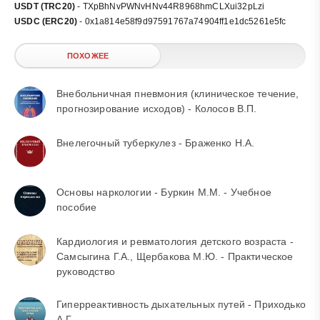
USDT (TRC20)
- TXpBhNvPWNvHNv44R8968hmCLXui32pLzi
USDC (ERC20)
- 0x1a814e58f9d97591767a74904ff1e1dc5261e5fc
ПОХОЖЕЕ
Внебольничная пневмония (клиническое течение,
прогнозирование исходов) - Колосов В.П.
Внелегочный туберкулез - Браженко Н.А.
Основы наркологии - Буркин М.М. - Учебное
пособие
Кардиология и ревматология детского возраста -
Самсыгина Г.А., Щербакова М.Ю. - Практическое
руководство
Гиперреактивность дыхательных путей - Приходько
А.Г.