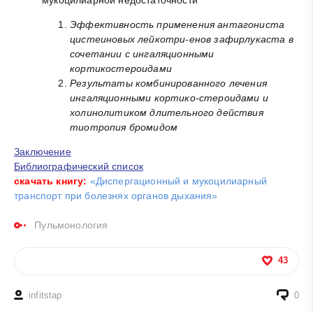
мукоцилиарной недостаточности
Эффективность применения антагониста
цистеиновых лейкотри-енов зафирлукаста в
сочетании с ингаляционными
кортикостероидами
Результаты комбинированного лечения
ингаляционными кортико-стероидами и
холинолитиком длительного действия
тиотропия бромидом
Заключение
Библиографический список
скачать книгу:
«Диспергационный и мукоцилиарный
транспорт при болезнях органов дыхания»
Пульмонология
43
infitstap
0