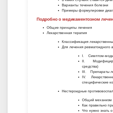
Варианты течения болезни
Примеры формулировки диаг
Подробно о медикаментозном лече
Общие принципы лечения
Лекарственная терапия
Классификация лекарственны
Для лечения ревматоидного 
I. Симптом-мод
II. Модифициру
средства)
III. Препараты л
IV. Лекарственны
специфические к
Нестероидные противовоспа
Общий механизм 
Как правильно пр
Что нужно знать 