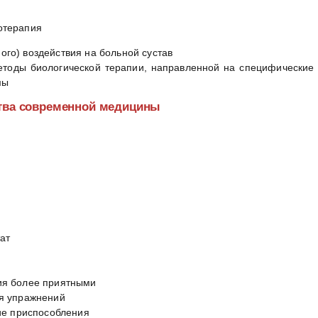
отерапия
ого) воздействия на больной сустав
етоды биологической терапии, направленной на специфические
мы
ства современной медицины
ат
ия более приятными
я упражнений
ие приспособления