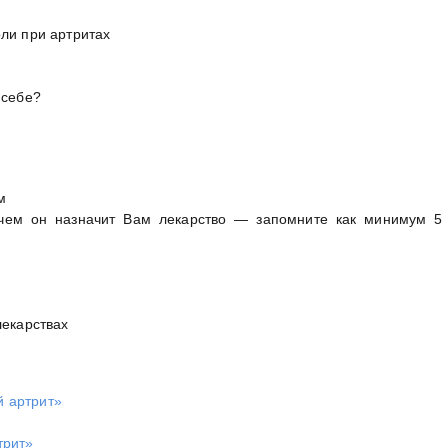
ли при артритах
 себе?
м
 чем он назначит Вам лекарство — запомните как минимум 5
лекарствах
 артрит»
трит»