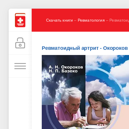
Скачать книги
–
Ревматология
– Ревматоид
Ревматоидный артрит - Окороков А