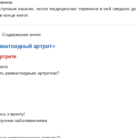
веком.
ступным языком, число медицинских терминов в ней сведено до
 конце книги.
Содержание книги
вматоидный артрит»
ртрите
рита
еть ревматоидным артритом?
сь к визиту!
другими заболеваниями
гноз ревматоидного артрита?