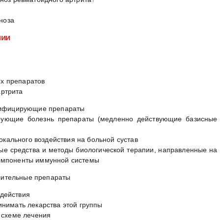
ноза
нии
х препаратов
артрита
ифицирующие препараты
ющие болезнь препараты (медленно действующие базисные
окального воздействия на больной сустав
е средства и методы биологической терапии, направленные на
омпоненты иммунной системы
лительные препараты
действия
инимать лекарства этой группы
о схеме лечения