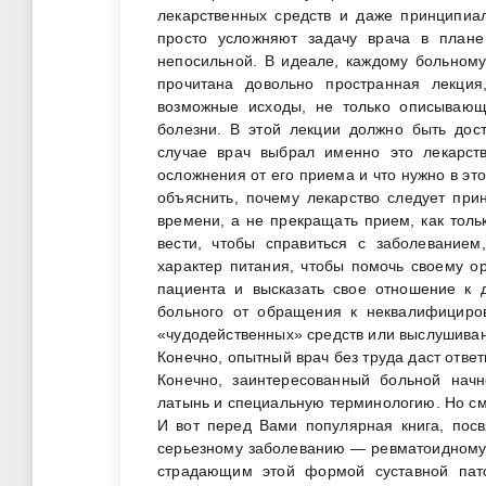
лекарственных средств и даже принципиа
просто усложняют задачу врача в план
непосильной. В идеале, каждому больному,
прочитана довольно пространная лекци
возможные исходы, не только описываю
болезни. В этой лекции должно быть дос
случае врач выбрал именно это лекарств
осложнения от его приема и что нужно в эт
объяснить, почему лекарство следует при
времени, а не прекращать прием, как тольк
вести, чтобы справиться с заболеванием
характер питания, чтобы помочь своему о
пациента и высказать свое отношение к 
больного от обращения к неквалифициро
«чудодейственных» средств или выслушива
Конечно, опытный врач без труда даст ответ
Конечно, заинтересованный больной начн
латынь и специальную терминологию. Но см
И вот перед Вами популярная книга, пос
серьезному заболеванию — ревматоидному 
страдающим этой формой суставной пато