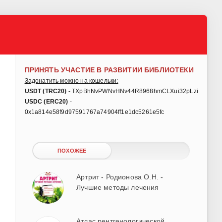
ПРИНЯТЬ УЧАСТИЕ В РАЗВИТИИ БИБЛИОТЕКИ
Задонатить можно на кошельки:
USDT (TRC20)
- TXpBhNvPWNvHNv44R8968hmCLXui32pLzi
USDC (ERC20)
-
0x1a814e58f9d97591767a74904ff1e1dc5261e5fc
ПОХОЖЕЕ
Артрит - Родионова О.Н. -
Лучшие методы лечения
Атлас рентгенологической