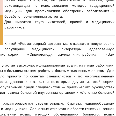
рекомендации по использованию методов традиционной
медицины для профилактики обострений заболевания и
борьбы с проявлениями артрита.
Для широкого круга читателей, врачей и медицинских
работников.
Книгой «Ревматоидный артрит» мы открываем новую серию
популярной медицинской литературы, адресованную
ание серии — «Энциклопедия выживания», рубрика — «Вам
 участие высококвалифицированные врачи, научные работники,
ны с большим стажем работы и богатым жизненным опытом. Да и
ыло принято по советам специалистов и по многочисленным
сти, данная книга, как и некоторые другие из этой серии,
популярными среди специалистов — практических руководствах
иагностика болезней внутренних органов» и «Лечение болезней
я характеризуются стремительным, бурным, лавинообразным
е и медицинской. Серьезные открытия в области генетики, генной
появление новых методик обследования больного, новых