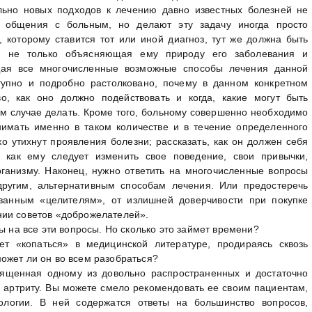
льно новых подходов к лечению давно известных болезней не
е общения с больным, но делают эту задачу иногда просто
 которому ставится тот или иной диагноз, тут же должна быть
я, не только объясняющая ему природу его заболевания и
щая все многочисленные возможные способы лечения данной
тупно и подробно растолковано, почему в данном конкретном
о, как оно должно подействовать и когда, какие могут быть
ом случае делать. Кроме того, больному совершенно необходимо
нимать именно в таком количестве и в течение определенного
о утихнут проявления болезни; рассказать, как он должен себя
, как ему следует изменить свое поведение, свои привычки,
рганизму. Наконец, нужно ответить на многочисленные вопросы
другим, альтернативным способам лечения. Или предостеречь
ванным «целителям», от излишней доверчивости при покупке
нии советов «доброжелателей».
ы на все эти вопросы. Но сколько это займет времени?
ет «копаться» в медицинской литературе, продираясь сквозь
ожет ли он во всем разобраться?
вященная одному из довольно распространенных и достаточно
артриту. Вы можете смело рекомендовать ее своим пациентам,
логии. В ней содержатся ответы на большинство вопросов,