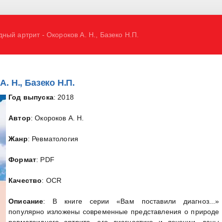
ный артрит - Окороков А. Н., Базеко Н.П.
. Н., Базеко Н.П.
Год выпуска
: 2018
Автор
: Окороков А. Н.
Жанр
: Ревматология
Формат
: PDF
Качество
: OCR
Описание
: В книге серии «Вам поставили диагноз...»
популярно изложены современные представления о природе
ревматоидного артрита, его диагностике и лечении, даны