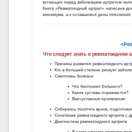
встающих перед заболевшим артритом чело
Книга «Ревматоидный артрит» написана до
минимума, а к оставшимся даны пояснения в
«Ре
Что следует знать о ревматоидном а
Причины развития ревматоидного арт
Кто в большей степени рискует забол
Симптомы болезни
Что беспокоит больного?
Какие суставы поражаются?
Внесуставные проявления
Собираясь посетить врача, подготовьте
Сочетание ревматоидного артрита с 
Диагностика ревматоидного артрита
В каких случаях ставится диа