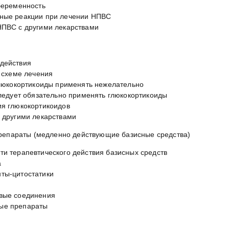
беременность
ные реакции при лечении НПВС
НПВС с другими лекарствами
действия
о схеме лечения
глюкокортикоиды применять нежелательно
следует обязательно применять глюкокортикоиды
я глюкокортикоидов
 другими лекарствами
епараты (медленно действующие базисные средства)
и терапевтического действия базисных средств
а
ты-цитостатики
вые соединения
ые препараты