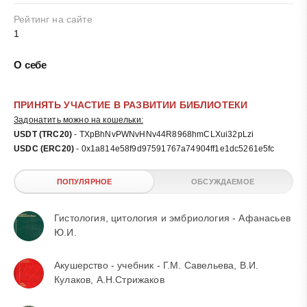
Рейтинг на сайте
1
О себе
ПРИНЯТЬ УЧАСТИЕ В РАЗВИТИИ БИБЛИОТЕКИ
Задонатить можно на кошельки:
USDT (TRC20)
- TXpBhNvPWNvHNv44R8968hmCLXui32pLzi
USDC (ERC20)
- 0x1a814e58f9d97591767a74904ff1e1dc5261e5fc
ПОПУЛЯРНОЕ
ОБСУЖДАЕМОЕ
Гистология, цитология и эмбриология - Афанасьев
Ю.И.
Акушерство - учебник - Г.М. Савельева, В.И.
Кулаков, А.Н.Стрижаков