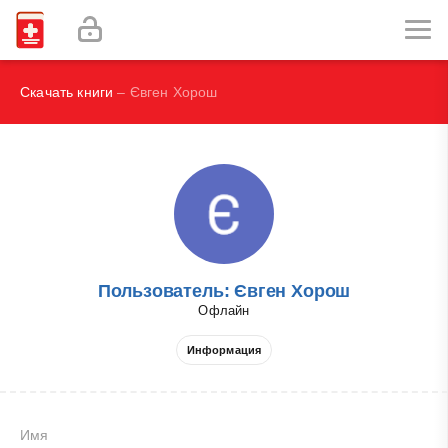
И.В., Брегель Л.В., Субботин В.М.
Фокин В. А.
Скачать книги
– Євген Хорош
Пользователь: Євген Хорош
Офлайн
Информация
Имя