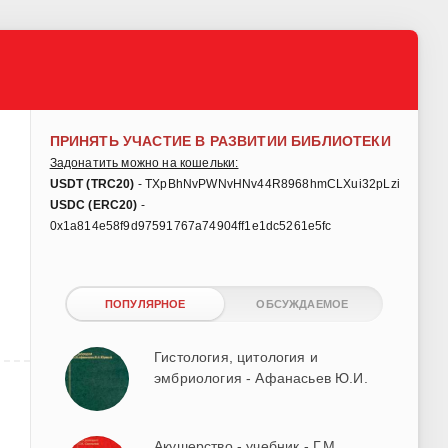
ПРИНЯТЬ УЧАСТИЕ В РАЗВИТИИ БИБЛИОТЕКИ
Задонатить можно на кошельки:
USDT (TRC20)
- TXpBhNvPWNvHNv44R8968hmCLXui32pLzi
USDC (ERC20)
-
0x1a814e58f9d97591767a74904ff1e1dc5261e5fc
ПОПУЛЯРНОЕ
ОБСУЖДАЕМОЕ
Гистология, цитология и
эмбриология - Афанасьев Ю.И.
Акушерство - учебник - Г.М.