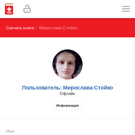
И.В., Брегель Л.В., Субботин В.М.
Фокин В. А.
Скачать книги
– Мирослава Стойко
Пользователь: Мирослава Стойко
Офлайн
Информация
Имя