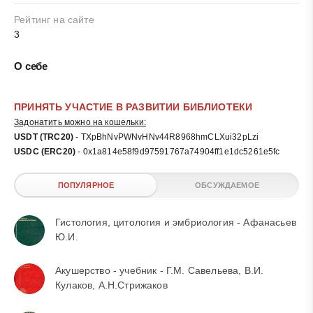
Рейтинг на сайте
3
О себе
ПРИНЯТЬ УЧАСТИЕ В РАЗВИТИИ БИБЛИОТЕКИ
Задонатить можно на кошельки:
USDT (TRC20)
- TXpBhNvPWNvHNv44R8968hmCLXui32pLzi
USDC (ERC20)
- 0x1a814e58f9d97591767a74904ff1e1dc5261e5fc
ПОПУЛЯРНОЕ
ОБСУЖДАЕМОЕ
Гистология, цитология и эмбриология - Афанасьев
Ю.И.
Акушерство - учебник - Г.М. Савельева, В.И.
Кулаков, А.Н.Стрижаков