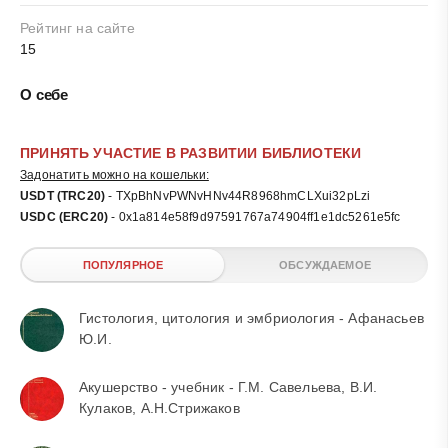
Рейтинг на сайте
15
О себе
ПРИНЯТЬ УЧАСТИЕ В РАЗВИТИИ БИБЛИОТЕКИ
Задонатить можно на кошельки:
USDT (TRC20)
- TXpBhNvPWNvHNv44R8968hmCLXui32pLzi
USDC (ERC20)
- 0x1a814e58f9d97591767a74904ff1e1dc5261e5fc
ПОПУЛЯРНОЕ
ОБСУЖДАЕМОЕ
Гистология, цитология и эмбриология - Афанасьев
Ю.И.
Акушерство - учебник - Г.М. Савельева, В.И.
Кулаков, А.Н.Стрижаков