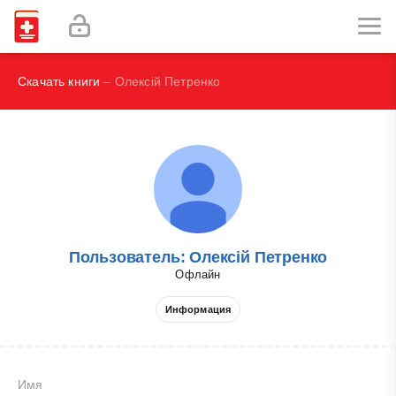
Наглядная иммунология - Бурместер Г.-Р., Пецутто А.
Labex Digital
Скачать книги
– Олексій Петренко
Пользователь: Олексій Петренко
Офлайн
Информация
Имя