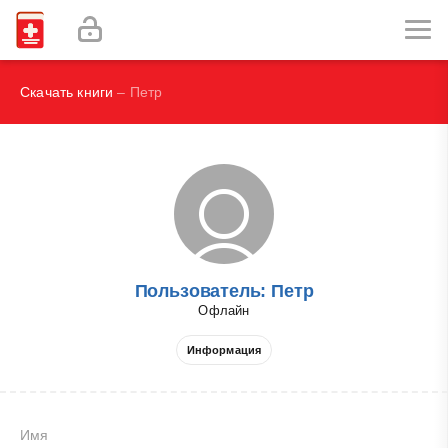
Наглядная иммунология - Бурместер Г.-Р., Пецутто А.
Labex Digital
Скачать книги
– Петр
Пользователь: Петр
Офлайн
Информация
Имя