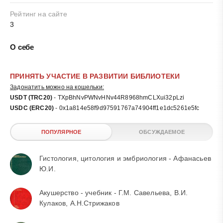
Рейтинг на сайте
3
О себе
ПРИНЯТЬ УЧАСТИЕ В РАЗВИТИИ БИБЛИОТЕКИ
Задонатить можно на кошельки:
USDT (TRC20)
- TXpBhNvPWNvHNv44R8968hmCLXui32pLzi
USDC (ERC20)
- 0x1a814e58f9d97591767a74904ff1e1dc5261e5fc
ПОПУЛЯРНОЕ
ОБСУЖДАЕМОЕ
Гистология, цитология и эмбриология - Афанасьев
Ю.И.
Акушерство - учебник - Г.М. Савельева, В.И.
Кулаков, А.Н.Стрижаков