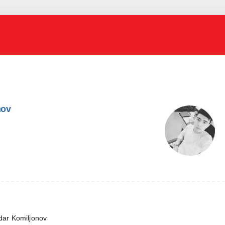
nov
dar Komiljonov