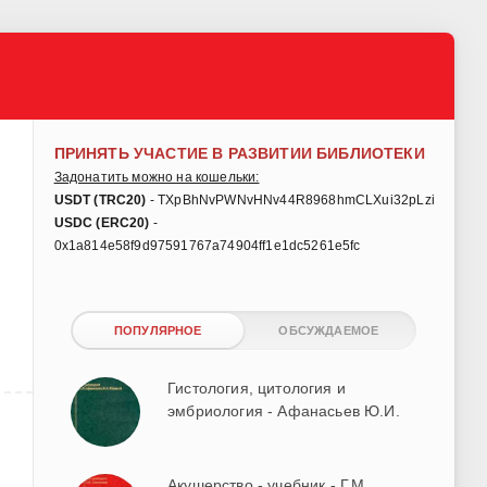
ПРИНЯТЬ УЧАСТИЕ В РАЗВИТИИ БИБЛИОТЕКИ
Задонатить можно на кошельки:
USDT (TRC20)
- TXpBhNvPWNvHNv44R8968hmCLXui32pLzi
USDC (ERC20)
-
0x1a814e58f9d97591767a74904ff1e1dc5261e5fc
ПОПУЛЯРНОЕ
ОБСУЖДАЕМОЕ
Гистология, цитология и
эмбриология - Афанасьев Ю.И.
Акушерство - учебник - Г.М.