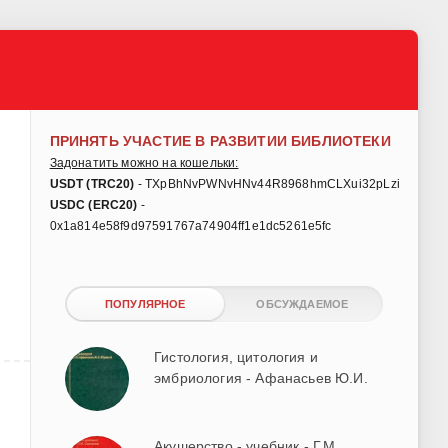
ПРИНЯТЬ УЧАСТИЕ В РАЗВИТИИ БИБЛИОТЕКИ
Задонатить можно на кошельки:
USDT (TRC20)
- TXpBhNvPWNvHNv44R8968hmCLXui32pLzi
USDC (ERC20)
-
0x1a814e58f9d97591767a74904ff1e1dc5261e5fc
ПОПУЛЯРНОЕ
ОБСУЖДАЕМОЕ
Гистология, цитология и
эмбриология - Афанасьев Ю.И.
Акушерство - учебник - Г.М.