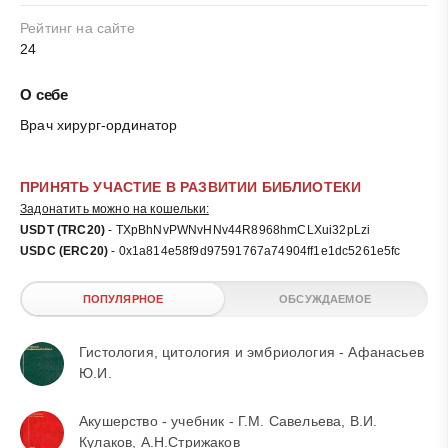
Рейтинг на сайте
24
О себе
Врач хирург-ординатор
ПРИНЯТЬ УЧАСТИЕ В РАЗВИТИИ БИБЛИОТЕКИ
Задонатить можно на кошельки:
USDT (TRC20)
- TXpBhNvPWNvHNv44R8968hmCLXui32pLzi
USDC (ERC20)
- 0x1a814e58f9d97591767a74904ff1e1dc5261e5fc
ПОПУЛЯРНОЕ
ОБСУЖДАЕМОЕ
Гистология, цитология и эмбриология - Афанасьев
Ю.И.
Акушерство - учебник - Г.М. Савельева, В.И.
Кулаков, А.Н.Стрижаков