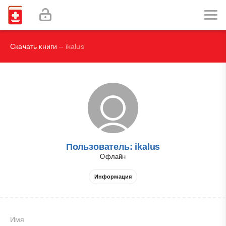
Наглядная иммунология - Бурместер Г.-Р., Пецутто А.
Labex Digital
Скачать книги
– ikalus
Пользователь: ikalus
Офлайн
Информация
Имя