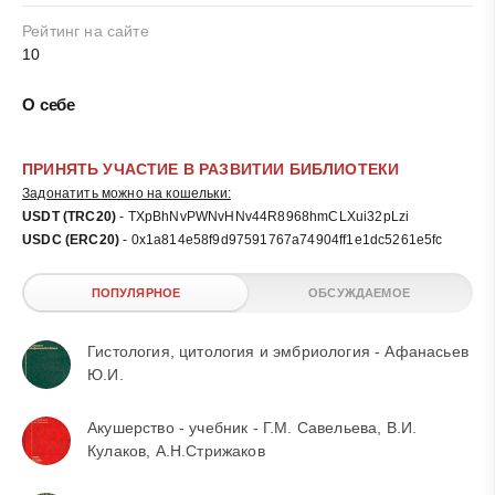
Рейтинг на сайте
10
О себе
ПРИНЯТЬ УЧАСТИЕ В РАЗВИТИИ БИБЛИОТЕКИ
Задонатить можно на кошельки:
USDT (TRC20)
- TXpBhNvPWNvHNv44R8968hmCLXui32pLzi
USDC (ERC20)
- 0x1a814e58f9d97591767a74904ff1e1dc5261e5fc
ПОПУЛЯРНОЕ
ОБСУЖДАЕМОЕ
Гистология, цитология и эмбриология - Афанасьев
Ю.И.
Акушерство - учебник - Г.М. Савельева, В.И.
Кулаков, А.Н.Стрижаков