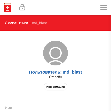
И.В., Брегель Л.В., Субботин В.М.
Фокин В. А.
Скачать книги
– md_blast
Пользователь: md_blast
Офлайн
Информация
Имя