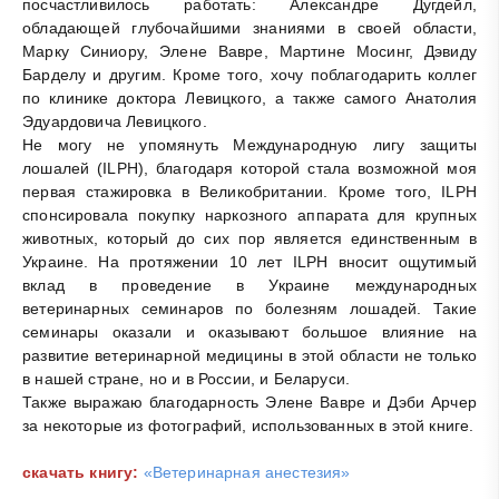
посчастливилось работать: Александре Дугдейл,
обладающей глубочайшими знаниями в своей области,
Марку Синиору, Элене Вавре, Мартине Мосинг, Дэвиду
Барделу и другим. Кроме того, хочу поблагодарить коллег
по клинике доктора Левицкого, а также самого Анатолия
Эдуардовича Левицкого.
Не могу не упомянуть Международную лигу защиты
лошалей (ILPH), благодаря которой стала возможной моя
первая стажировка в Великобритании. Кроме того, ILPH
спонсировала покупку наркозного аппарата для крупных
животных, который до сих пор является единственным в
Украине. На протяжении 10 лет ILPH вносит ощутимый
вклад в проведение в Украине международных
ветеринарных семинаров по болезням лошадей. Такие
семинары оказали и оказывают большое влияние на
развитие ветеринарной медицины в этой области не только
в нашей стране, но и в России, и Беларуси.
Также выражаю благодарность Элене Вавре и Дэби Арчер
за некоторые из фотографий, использованных в этой книге.
скачать книгу:
«Ветеринарная анестезия»