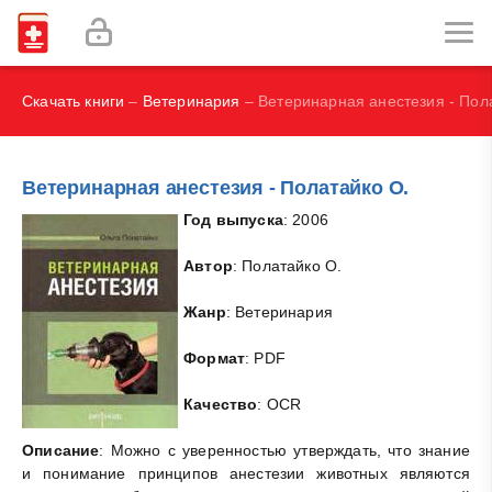
Наглядная иммунология - Бурместер Г.-Р., Пецутто А.
Labex Digital
Скачать книги
–
Ветеринария
– Ветеринарная анестезия - Пол
Ветеринарная анестезия - Полатайко О.
Год выпуска
: 2006
Автор
: Полатайко О.
Жанр
: Ветеринария
Формат
: PDF
Качество
: OCR
Описание
: Можно с уверенностью утверждать, что знание
и понимание принципов анестезии животных являются