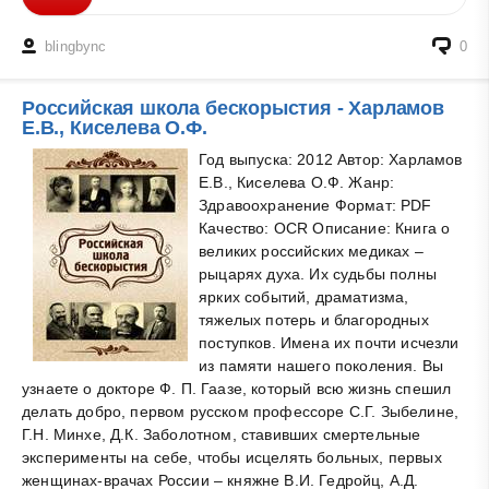
blingbync
0
Российская школа бескорыстия - Харламов
Е.В., Киселева О.Ф.
Год выпуска: 2012 Автор: Харламов
Е.В., Киселева О.Ф. Жанр:
Здравоохранение Формат: PDF
Качество: OCR Описание: Книга о
великих российских медиках –
рыцарях духа. Их судьбы полны
ярких событий, драматизма,
тяжелых потерь и благородных
поступков. Имена их почти исчезли
из памяти нашего поколения. Вы
узнаете о докторе Ф. П. Гаазе, который всю жизнь спешил
делать добро, первом русском профессоре С.Г. Зыбелине,
Г.Н. Минхе, Д.К. Заболотном, ставивших смертельные
эксперименты на себе, чтобы исцелять больных, первых
женщинах-врачах России – княжне В.И. Гедройц, А.Д.