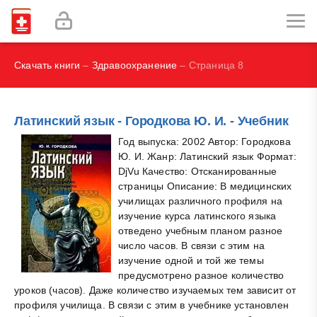
Наглядная иммунология - Бурместер Г.-Р., Пецутто А.
Labex Digital
Скачать книги
–
Здравоохранение
– Страница 8
Латинский язык - Городкова Ю. И. - Учебник
Год выпуска: 2002 Автор: Городкова
Ю. И. Жанр: Латинский язык Формат:
DjVu Качество: Отсканированные
страницы Описание: В медицинских
училищах различного профиля на
изучение курса латинского языка
отведено учебным планом разное
число часов. В связи с этим на
изучение одной и той же темы
предусмотрено разное количество
уроков (часов). Даже количество изучаемых тем зависит от
профиля училища. В связи с этим в учебнике установлен