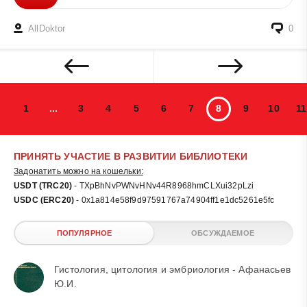
AllDoktor
0
1
...
3
4
5
6
7
8
9
10
11
ПРИНЯТЬ УЧАСТИЕ В РАЗВИТИИ БИБЛИОТЕКИ
Задонатить можно на кошельки:
USDT (TRC20)
- TXpBhNvPWNvHNv44R8968hmCLXui32pLzi
USDC (ERC20)
- 0x1a814e58f9d97591767a74904ff1e1dc5261e5fc
ПОПУЛЯРНОЕ
ОБСУЖДАЕМОЕ
Гистология, цитология и эмбриология - Афанасьев
Ю.И.