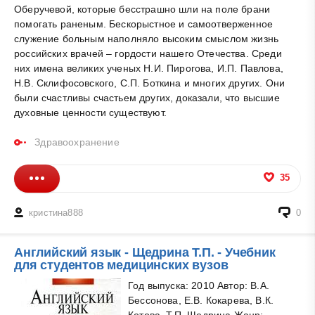
Оберучевой, которые бесстрашно шли на поле брани
помогать раненым. Бескорыстное и самоотверженное
служение больным наполняло высоким смыслом жизнь
российских врачей – гордости нашего Отечества. Среди
них имена великих ученых Н.И. Пирогова, И.П. Павлова,
Н.В. Склифосовского, С.П. Боткина и многих других. Они
были счастливы счастьем других, доказали, что высшие
духовные ценности существуют.
Здравоохранение
35
кристина888
0
Английский язык - Щедрина Т.П. - Учебник
для студентов медицинских вузов
Год выпуска: 2010 Автор: В.А.
Бессонова, Е.В. Кокарева, В.К.
Котова, Т.П. Щедрина Жанр: