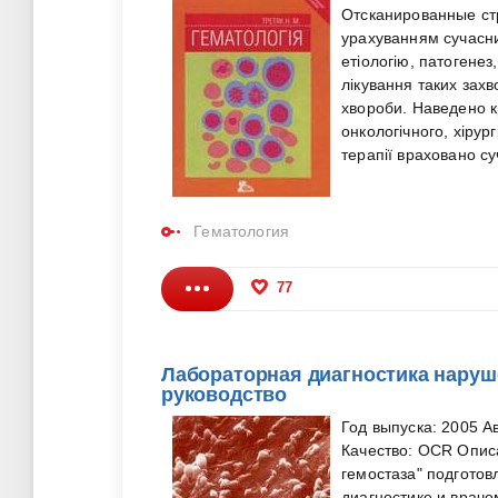
Отсканированные ст
урахуванням сучасни
етіологію, патогенез,
лікування таких захв
хвороби. Наведено к
онкологічного, хірур
терапії враховано су
Гематология
77
Лабораторная диагностика наруше
руководство
Год выпуска: 2005 А
Качество: OCR Опис
гемостаза" подгото
диагностике и врач