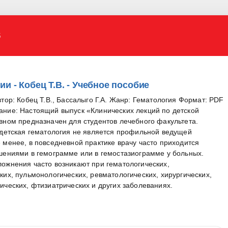
5
и - Кобец Т.В. - Учебное пособие
втор: Кобец Т.В., Бассалыго Г.А. Жанр: Гематология Формат: PDF
ание: Настоящий выпуск «Клинических лекций по детской
вном предназначен для студентов лечебного факультета.
 детская гематология не является профильной ведущей
 менее, в повседневной практике врачу часто приходится
шениями в гемограмме или в гемостазиограмме у больных.
ожнения часто возникают при гематологических,
ких, пульмонологических, ревматологических, хирургических,
ических, фтизиатрических и других заболеваниях.