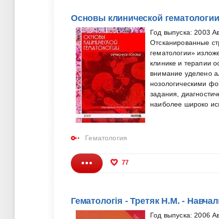
Основы клинической гематологии 
Год выпуска: 2003 А
Отсканированные ст
гематологии» излож
клинике и терапии о
внимание уделено а
нозологическими фо
задания, диагностич
наиболее широко ис
Гематология
77
Гематологія - Третяк Н.М. - Навча
Год выпуска: 2006 А