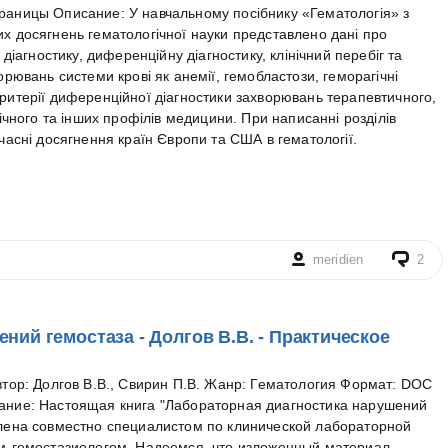
раницы Описание: У навчальному посібнику «Гематологія» з
х досягнень гематологічної науки представлено дані про
 діагностику, диференційну діагностику, клінічний перебіг та
орювань системи крові як анемії, гемобластози, геморагічні
ритерії диференційної діагностики захворювань терапевтичного,
гічного та інших профілів медицини. При написанні розділів
часні досягнення країн Європи та США в гематології.
meridien
2
ний гемостаза - Долгов В.В. - Практическое
втор: Долгов В.В., Свирин П.В. Жанр: Гематология Формат: DOC
ание: Настоящая книга "Лабораторная диагностика нарушений
влена совместно специалистом по клинической лабораторной
ом-гемостазиологом. Надеемся, что изложенный материал,