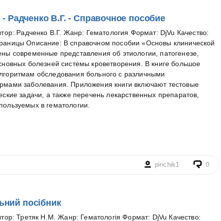
- Радченко В.Г. - Справочное пособие
втор: Радченко В.Г. Жанр: Гематология Формат: DjVu Качество:
раницы Описание: В справочном пособии «Основы клинической
ены современные представления об этиологии, патогенезе,
сновных болезней системы кроветворения. В книге большое
лгоритмам обследования больного с различными
рмами заболевания. Приложения книги включают тестовые
еские задачи, а также перечень лекарственных препаратов,
пользуемых в гематологии.
pinchik1
0
льний посібник
втор: Третяк Н.М. Жанр: Гематологія Формат: DjVu Качество: