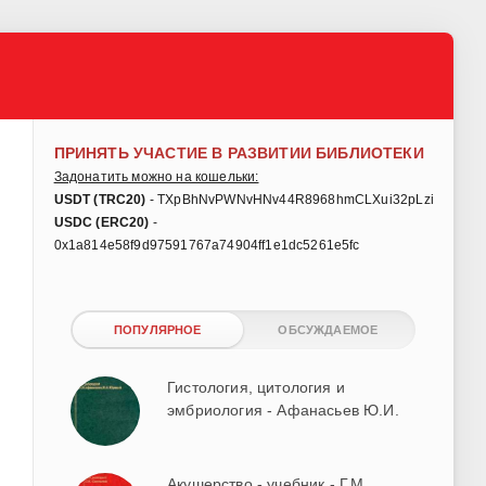
ПРИНЯТЬ УЧАСТИЕ В РАЗВИТИИ БИБЛИОТЕКИ
Задонатить можно на кошельки:
USDT (TRC20)
- TXpBhNvPWNvHNv44R8968hmCLXui32pLzi
USDC (ERC20)
-
0x1a814e58f9d97591767a74904ff1e1dc5261e5fc
ПОПУЛЯРНОЕ
ОБСУЖДАЕМОЕ
Гистология, цитология и
эмбриология - Афанасьев Ю.И.
Акушерство - учебник - Г.М.