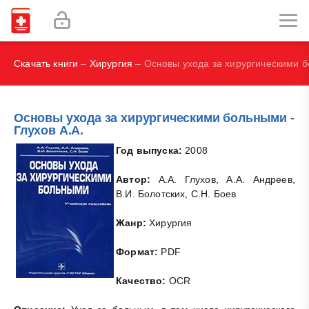
Наглядная иммунология - Бурместер Г.-Р., Пецутто А.
Labex Digital
Скачать книги
–
Хирургия
– Основы ухода за хирургическими б
Основы ухода за хирургическими больными -
Глухов А.А.
Год выпуска:
2008
Автор:
А.А. Глухов, А.А. Андреев,
В.И. Болотских, С.Н. Боев
Жанр:
Хирургия
Формат:
PDF
Качество:
OCR