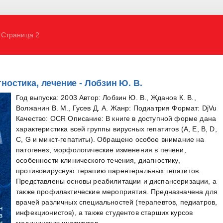
 Страница 2
ностика, лечение - Лобзин Ю. В.
Год выпуска: 2003 Автор: Лобзин Ю. В., Жданов К. В.,
Волжанин В. М., Гусев Д. А. Жанр: Подиатрия Формат: DjVu
Качество: OCR Описание: В книге в доступной форме дана
характеристика всей группы вирусных гепатитов (А, Е, В, D,
С, G и микст-гепатиты). Обращено особое внимание на
патогенез, морфологические изменения в печени,
особенности клинического течения, диагностику,
противовирусную терапию парентеральных гепатитов.
Представлены основы реабилитации и диспансеризации, а
также профилактические мероприятия. Предназначена для
врачей различных специальностей (терапевтов, педиатров,
инфекционистов), а также студентов старших курсов
медицинских институтов.