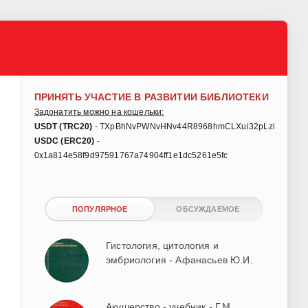
ПРИНЯТЬ УЧАСТИЕ В РАЗВИТИИ БИБЛИОТЕКИ
Задонатить можно на кошельки:
USDT (TRC20)
- TXpBhNvPWNvHNv44R8968hmCLXui32pLzi
USDC (ERC20)
-
0x1a814e58f9d97591767a74904ff1e1dc5261e5fc
ПОПУЛЯРНОЕ
ОБСУЖДАЕМОЕ
Гистология, цитология и
эмбриология - Афанасьев Ю.И.
Акушерство - учебник - Г.М.