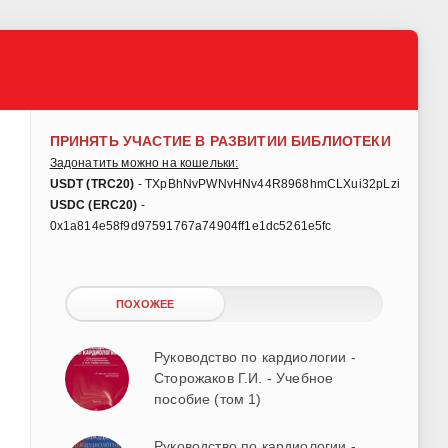
ПРИНЯТЬ УЧАСТИЕ В РАЗВИТИИ БИБЛИОТЕКИ
Задонатить можно на кошельки:
USDT (TRC20)
- TXpBhNvPWNvHNv44R8968hmCLXui32pLzi
USDC (ERC20)
-
0x1a814e58f9d97591767a74904ff1e1dc5261e5fc
ПОХОЖЕЕ
Руководство по кардиологии -
Сторожаков Г.И. - Учебное
пособие (том 1)
Руководство по кардиологии -