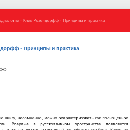
диологии - Клив Розендорфф - Принципы и практика
ндорфф - Принципы и практика
рфф
 книгу, несомненно, можно охарактеризовать как полноценное
гии. Впервые в русскоязычном пространстве появляется
 и в то же время компактный по объему учебник. Книга не