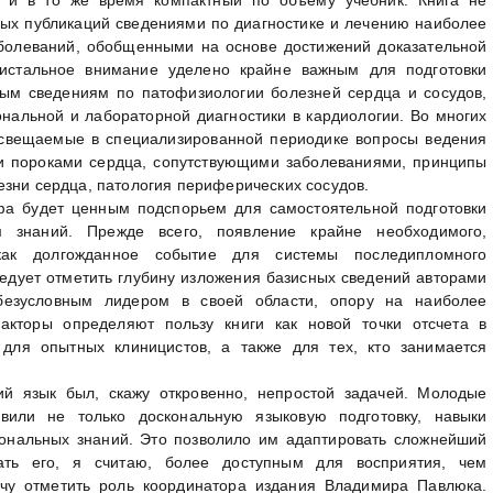
ых публикаций сведениями по диагностике и лечению наиболее
болеваний, обобщенными на основе достижений доказательной
истальное внимание уделено крайне важным для подготовки
ым сведениям по патофизиологии болезней сердца и сосудов,
нальной и лабораторной диагностики в кардиологии. Во многих
освещаемые в специализированной периодике вопросы ведения
 пороками сердца, сопутствующими заболеваниями, принципы
езни сердца, патология периферических сосудов.
фа будет ценным подспорьем для самостоятельной подготовки
 знаний. Прежде всего, появление крайне необходимого,
как долгожданное событие для системы последипломного
ледует отметить глубину изложения базисных сведений авторами
 безусловным лидером в своей области, опору на наиболее
кторы определяют пользу книги как новой точки отсчета в
для опытных клиницистов, а также для тех, кто занимается
ий язык был, скажу откровенно, непростой задачей. Молодые
явили не только доскональную языковую подготовку, навыки
ональных знаний. Это позволило им адаптировать сложнейший
ать его, я считаю, более доступным для восприятия, чем
очу отметить роль координатора издания Владимира Павлюка.