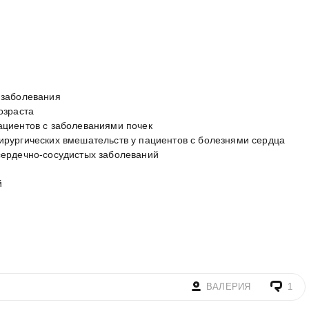
 заболевания
озраста
ациентов с заболеваниями почек
рургических вмешательств у пациентов с болезнями сердца
сердечно-сосудистых заболеваний
й
ВАЛЕРИЯ
1