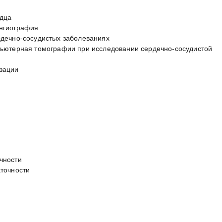
рдца
ангиография
рдечно-сосудистых заболеваниях
пьютерная томографии при исследовании сердечно-сосудистой
зации
чности
аточности