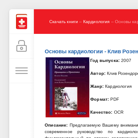
Скачать книги
–
Кардиология
– Основы кар
Основы кардиологии - Клив Розе
Год выпуска:
2007
Автор:
Клив Розендо
Жанр:
Кардиология
Формат:
PDF
Качество:
OCR
Описание:
Предлагаемую Вашему вниманию
современное руководство по кардиоло
фундаментальный по своему содержанию