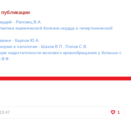
е публикации
рдий - Раповец В.А.
актика ишемической болезни сердца и гипертонической
вание - Карпов Ю.А.
норме и патологии - Шахов В.П., Попов С.В.
орм недостаточности мозгового кровообращения у больных с
 В.Ф.
23:47
1