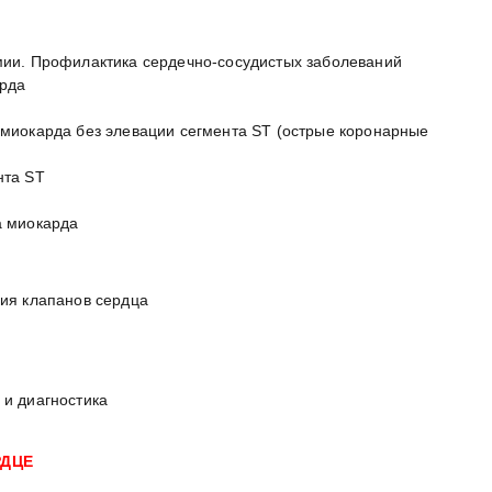
мии. Профилактика сердечно-сосудистых заболеваний
арда
миокарда без элевации сегмента ST (острые коронарные
нта ST
а миокарда
ия клапанов сердца
 и диагностика
РДЦЕ