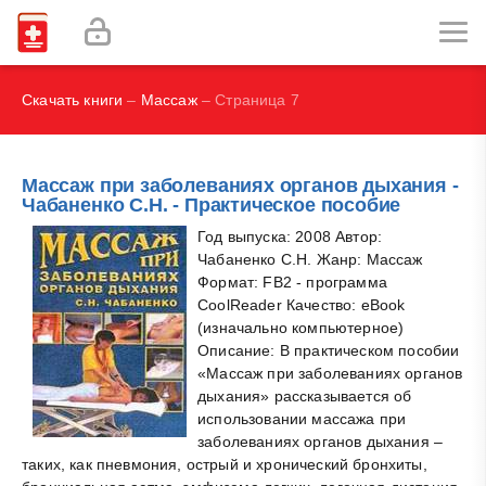
С., Дж. М. Риппе, А. Лисбон, С. О. Херд
И.В., Брегель Л.В., Субботин В.М.
Скачать книги
–
Массаж
– Страница 7
Массаж при заболеваниях органов дыхания -
Чабаненко С.Н. - Практическое пособие
Год выпуска: 2008 Автор:
Чабаненко С.Н. Жанр: Массаж
Формат: FB2 - программа
CoolReader Качество: eBook
(изначально компьютерное)
Описание: В практическом пособии
«Массаж при заболеваниях органов
дыхания» рассказывается об
использовании массажа при
заболеваниях органов дыхания –
таких, как пневмония, острый и хронический бронхиты,