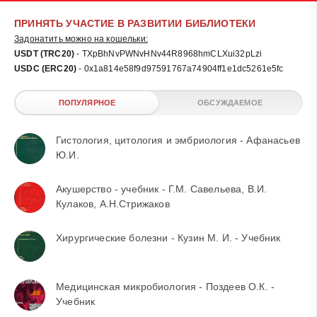
ПРИНЯТЬ УЧАСТИЕ В РАЗВИТИИ БИБЛИОТЕКИ
Задонатить можно на кошельки:
USDT (TRC20)
- TXpBhNvPWNvHNv44R8968hmCLXui32pLzi
USDC (ERC20)
- 0x1a814e58f9d97591767a74904ff1e1dc5261e5fc
ПОПУЛЯРНОЕ
ОБСУЖДАЕМОЕ
Гистология, цитология и эмбриология - Афанасьев
Ю.И.
Акушерство - учебник - Г.М. Савельева, В.И.
Кулаков, А.Н.Стрижаков
Хирургические болезни - Кузин М. И. - Учебник
Медицинская микробиология - Поздеев О.К. -
Учебник