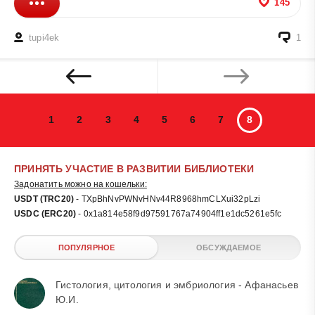
145
tupi4ek
1
1
2
3
4
5
6
7
8
ПРИНЯТЬ УЧАСТИЕ В РАЗВИТИИ БИБЛИОТЕКИ
Задонатить можно на кошельки:
USDT (TRC20)
- TXpBhNvPWNvHNv44R8968hmCLXui32pLzi
USDC (ERC20)
- 0x1a814e58f9d97591767a74904ff1e1dc5261e5fc
ПОПУЛЯРНОЕ
ОБСУЖДАЕМОЕ
Гистология, цитология и эмбриология - Афанасьев
Ю.И.