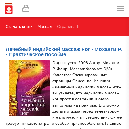
Социальная психология - Дэвид Дж. Майерс
С., Дж. М. Риппе, А. Лисбон, С. О. Херд
Скачать книги
–
Массаж
– Страница 8
Лечебный индийский массаж ног - Моханти Р.
- Практическое пособие
Год выпуска: 2006 Автор: Моханти
Р. Жанр: Массаж Формат: DjVu
Качество: Отсканированные
страницы Описание: Из книги
«Лечебный индийский массаж ног»
вы узнаете, что индийский массаж
ног прост в освоении и легко
выполним на практике. Его можно
делать и дома перед телевизором,
и на пляже, и в путешествии. Он не
требует никаких затрат и особых приспособлений. Главные